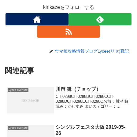
kirikazeをフォローする
ウマ娘攻略情報ブログLycee(リセ)戦記
関連記事
川澄 舞（チョップ）
Lycee overture
CH-0298CH-0298BCH-0298CCH-
0298DCH-0298ECH-0298Q名前：川澄 舞
読み：かわすみ まいカテゴリー：
CHARACTER EX：宙 1コスト：宙宙宙宙
宙登場位置：●－●－●－AP：6DP：
3SP：1オー...
シングルフェスタ大阪 2019-05-
Lycee overture
26