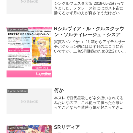
シングルフェスタ大阪 2019-05-26行って
きました。メタレース的にはガスト宙に
勝てるゆず月の方が良さそうだけどいか
んせん練習不足なので使い慣れたガスト
宙を選択。一回戦 日雪リセコマ ×先手
中央玉藻に金魚合わせられてガウで除去
Rシルヴィア・ル・クルスクラウ
Lycee overture
するまで時...
ン・ソルティレージュ・シスア
実質2ハンドかつゴミ箱からアイテムサー
チポジション的にはゆず月の二コラに近
いですが、二色SP限築のため3:2:2といい
体をしています後はアイテムの質次第で
しょうか(function(b,c,f,g,a,d,e)
{b.MoshimoAffil...
何か
Lycee overture
本スレで百代星殺しがネタ扱いされてる
みたいなので、これ使って勝ったら凄い
ってことなら全然使う気が起こってきた
訳で。初手星殺しに全力傾けた構築すれ
ばいいのに何で成功率云々の事語ってる
のか意味がわからない。問題はその先で
しょ。
SRリディア
Lycee overture