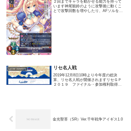
２回までキャラを動かせる能力を持って
います神尾観鈴のように攻撃後に動くこ
とで攻撃回数を増やしたり、AFソルを
後々移動したりと何かと使い道はありそ
うです(function(b,c,f,g,a,d,e)
{b.MoshimoAffiliateOb...
リセ名人戦
Lycee overture
2019年12月8日10時より今年度の総決
算、リセ名人戦が開催されますリセＧＰ
２０１９ ファイナル・参加権利取得者
2019/11/27更新PPIDハンドル名取得大会
PP000011ベルナルドリセＧＰ２０１９エ
リア決勝東京 2019-07-1...
金光聖菩（SR）Ver.千年戦争アイギス1.0