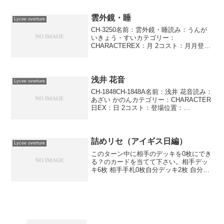
手はしぶい顔をする事でしょう。主な対
策としては九門 恵やフィリなどが挙げら
れます。入手方法EV-...
雲外鏡・睡
Lycee overture
CH-3250名前：雲外鏡・睡読み：うんが
いきょう・すいカテゴリー：
CHARACTEREX：月 2コスト：月月登場
位置：－●●－●●AP：2DP：2SP：2エス
ケープ勅霊符自分のゴミ箱のカード全て
をゲームから取り除く。10枚以上取り除
いたと...
浅井 花音
Lycee overture
CH-1848CH-1848A名前：浅井 花音読み：
あざい かのんカテゴリー：CHARACTER
日EX：日 2コスト：登場位置：
●●●●●●AP：4DP：2SP：1コンバージョ
ン:浅井花音ジャンプ 氷の上の’’魔王’’相手
が使用代償がコス...
詰めリセ（アイギス日編）
Lycee overture
このターン中に相手のデッキを0枚にでき
る？のカードを当てて下さい。相手デッ
キ6枚 相手手札0枚自分デッキ2枚 自分の
手札はアリサ、リディ場に出ているカー
ドの詳細はこちらリンク集千年戦争アイ
ギス1.0 通販リストLycee初心者講座こ
れからL...