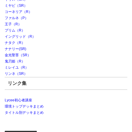
ミヤビ（SR）
コーネリア（R）
ファルネ（P）
王子（R）
プリム（R）
イングリッド（R）
ナタク（R）
ナナリー(SR)
金光聖菩（SR）
鬼刃姫（R）
ミレイユ（R）
リンネ（SR）
リンク集
Lycee初心者講座
環境トップデッキまとめ
タイトル別デッキまとめ