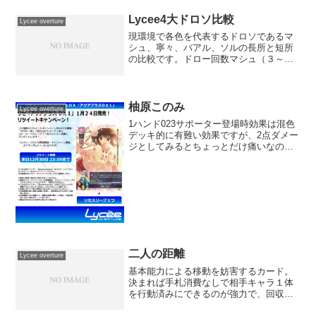
Lycee4大ドロソ比較
Lycee overture
現環境で各色を代表するドロソであるマ
シュ、寧々、バアル、ソルの長所と短所
の比較です。ドロー回数マシュ（３～５
回） ＞ ソル（２～４回） ≧ 寧々
（２～４回） ＞ バアル（２～３回）
寧々の最大値が4回が上限なのが重要で
す。メドゥーサやミストル...
柚原このみ
Lycee overture
1ハンド023サポーター登場時効果は混色
デッキ的に有難い効果ですが、2点ダメー
ジとしてみるとちょっとだけ痛いなので
チャンプブロック要員としては運用し辛
いけれど、DP止めに対する突破口を開く
役割は果たせそうですね(function(b,c,f...
二人の距離
Lycee overture
基本能力による移動を妨害するカード。
決まれば手札消費なしで相手キャラ１体
を行動済みにできるのが強力で、回収で
このカード自身を回収できたりすると相