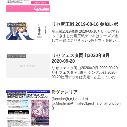
リセ竜王戦 2019-08-18 参加レポ
Lycee overture
竜王戦2019決勝 2019-08-18という訳で行
ってきました竜王戦デッキはシーズン通
して一緒に走りきった5色ヤマトを使いま
した構築での大きな変更は、ゆず日に対
する回答として7/7のオシュトル（ハク）
を採用したことです布良、ガイヤール＆
リセフェスタ岡山2020年9月
Lycee overture
バ...
2020-09-20
リセフェスタ岡山2020年9月 2020-09-20
リセフェスタ岡山9月 シングル戦 2020-
09-20使用デッキは安定...と思っていた花
単一回戦 移動日 〇結構事故ってたっ
ぽくて普通に勝ち二回戦 花単 ×朝霧出
すの渋ってSP上げ要因足...
Rヴァレリア
Lycee overture
(function(b,c,f,g,a,d,e)
{b.MoshimoAffiliateObject=a;b=b||function
()
{arguments.currentScript=c.currentScript||
c.scripts;(...