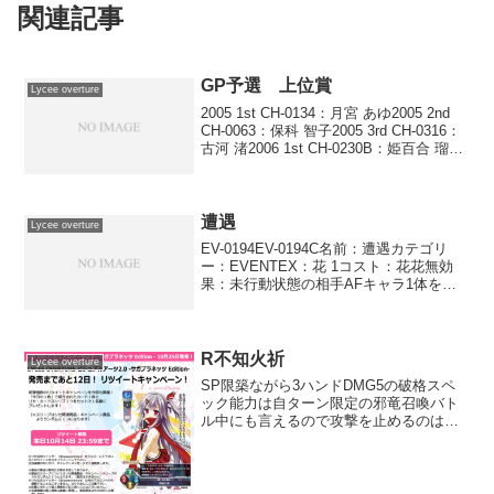
関連記事
GP予選 上位賞
Lycee overture
2005 1st CH-0134：月宮 あゆ2005 2nd
CH-0063：保科 智子2005 3rd CH-0316：
古河 渚2006 1st CH-0230B：姫百合 瑠璃
2006 2nd CH-0382B：蒼崎 青子2006
3rd...
遭遇
Lycee overture
EV-0194EV-0194C名前：遭遇カテゴリ
ー：EVENTEX：花 1コスト：花花無効
果：未行動状態の相手AFキャラ1体を行
動済み状態にする。そのキャラは次の相
手のウェイクアップで未行動状態に戻ら
ない。※このイベントは、使用代償を支
払う...
R不知火祈
Lycee overture
SP限築ながら3ハンドDMG5の破格スペ
ック能力は自ターン限定の邪竜召喚バト
ル中にも言えるので攻撃を止めるのはか
なりのリスクが伴いますSR城ケ崎絢華と
の相性が抜群ですね
(function(b,c,f,g,a,d,e){b.MoshimoAf...