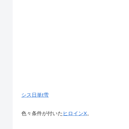
シス日単t雪
色々条件が付いた
ヒロインX
。