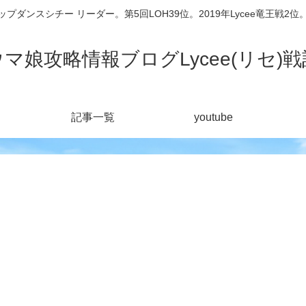
シチー リーダー。第5回LOH39位。2019年Lycee竜王戦2位。201
ウマ娘攻略情報ブログLycee(リセ)戦
記事一覧
youtube