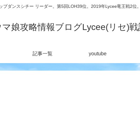
シチー リーダー。第5回LOH39位。2019年Lycee竜王戦2位。201
ウマ娘攻略情報ブログLycee(リセ)戦
記事一覧
youtube