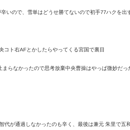
辛いので、雪単はどうせ勝てないので初手77ハクを出
央コト右AFとかしたらやってくる宮国で裏目
止まらなかったので思考放棄中央曹操はやっぱ微妙だっ
コト智代が通過しなかったのも辛く、最後は兼元 朱里で五