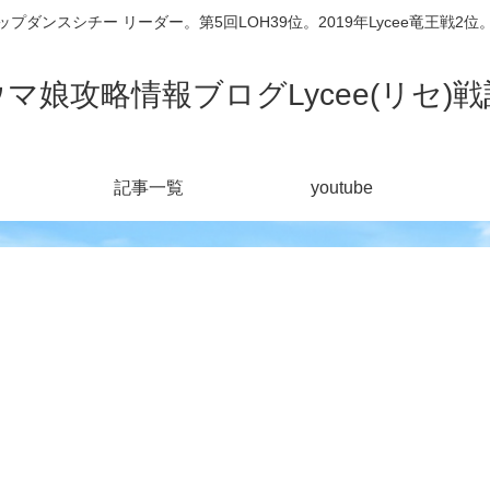
シチー リーダー。第5回LOH39位。2019年Lycee竜王戦2位。201
ウマ娘攻略情報ブログLycee(リセ)戦
記事一覧
youtube