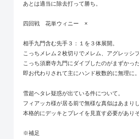
あとは適当に除去打って勝ち。
四回戦 花単ウィニー ×
相手九門含む先手３：１を３体展開。
こっちメレム２枚切りでメレム、アグレッシ
こっち須磨寺九門にダイブしたのがまずかっ
即お代わりされて主にハンド枚数的に無理に
雪超ヘタレ疑惑が出ている件について。
フィアッカ様が居る前で無様な真似はあまりした
本格的にデッキとプレイを見直す必要があり
※補足