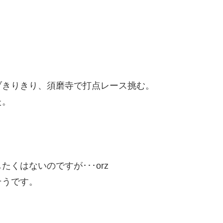
ブきりきり、須磨寺で打点レース挑む。
た。
。
くはないのですが･･･orz
そうです。