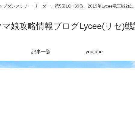
シチー リーダー。第5回LOH39位。2019年Lycee竜王戦2位。201
ウマ娘攻略情報ブログLycee(リセ)戦
記事一覧
youtube