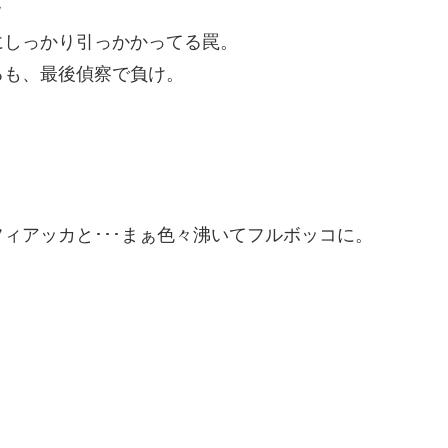
ｗ
にしっかり引っかかってる罠。
るも、最後偵察で負け。
ィアッカと･･･まぁ色々沸いてフルボッコに。