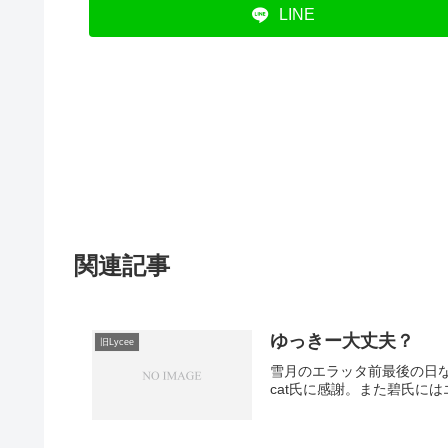
LINE
関連記事
ゆっきー大丈夫？
旧Lycee
雪月のエラッタ前最後の日な
cat氏に感謝。また碧氏に