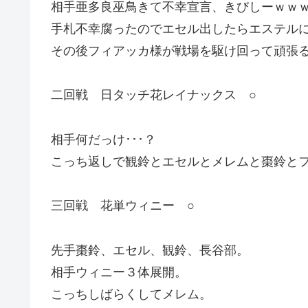
相手亜多良巫鳥きて不幸宣言、きびしーｗｗ
手札不幸腐ったのでエセル出したらエステル
その後フィアッカ様が戦場を駆け回って頑張
二回戦 日タッチ花レイナックス ○
相手何だっけ･･･？
こっち返しで観鈴とエセルとメレムと棗鈴とフ
三回戦 花単ウィニー ○
先手棗鈴、エセル、観鈴、長谷部。
相手ウィニー３体展開。
こっちしばらくしてメレム。