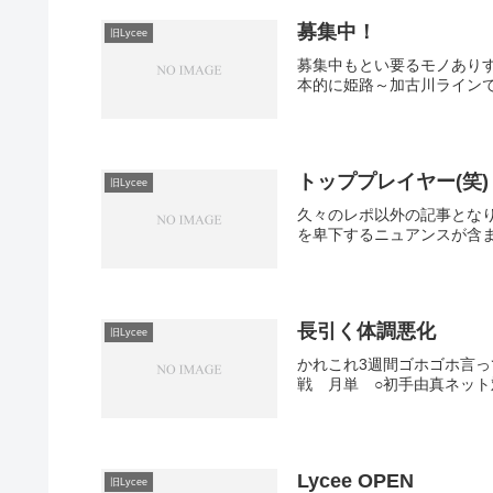
募集中！
旧Lycee
募集中もとい要るモノあり
本的に姫路～加古川ラインで会
トッププレイヤー(笑)
旧Lycee
久々のレポ以外の記事とな
を卑下するニュアンスが含ま
長引く体調悪化
旧Lycee
かれこれ3週間ゴホゴホ言っ
戦 月単 ○初手由真ネット
Lycee OPEN
旧Lycee