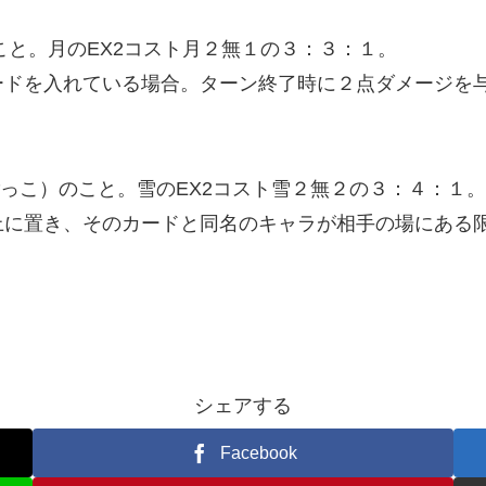
こと。月のEX2コスト月２無１の３：３：１。
ードを入れている場合。ターン終了時に２点ダメージを
ごっこ）のこと。雪のEX2コスト雪２無２の３：４：１。
上に置き、そのカードと同名のキャラが相手の場にある
シェアする
Facebook