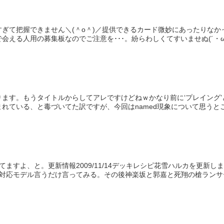
すぎて把握できません＼(＾o＾)／提供できるカード微妙にあったりな
える人用の募集板なのでご注意を･･･。紛らわしくてすいませぬ(´・ω・
ります。もうタイトルからしてアレですけどねｗかなり前に‘プレイング
れている、と毒づいてた訳ですが、今回はnamed現象について思うところ
てますよ、と。更新情報2009/11/14デッキレシピ花雪ハルカを更新
対応モデル言うだけ言ってみる。その後神楽坂と郭嘉と死翔の槍ランサー.