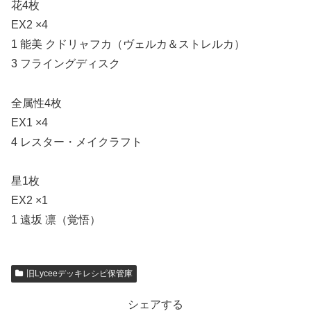
花4枚
EX2 ×4
1 能美 クドリャフカ（ヴェルカ＆ストレルカ）
3 フライングディスク
全属性4枚
EX1 ×4
4 レスター・メイクラフト
星1枚
EX2 ×1
1 遠坂 凛（覚悟）
旧Lyceeデッキレシピ保管庫
シェアする