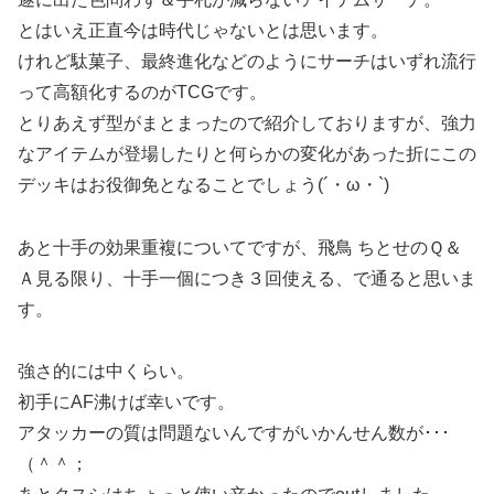
とはいえ正直今は時代じゃないとは思います。
けれど駄菓子、最終進化などのようにサーチはいずれ流行
って高額化するのがTCGです。
とりあえず型がまとまったので紹介しておりますが、強力
なアイテムが登場したりと何らかの変化があった折にこの
デッキはお役御免となることでしょう(´・ω・`)
あと十手の効果重複についてですが、飛鳥 ちとせのＱ＆
Ａ見る限り、十手一個につき３回使える、で通ると思いま
す。
強さ的には中くらい。
初手にAF沸けば幸いです。
アタッカーの質は問題ないんですがいかんせん数が･･･
（＾＾；