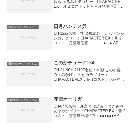
ねら あるみカテゴリー：CHARACTER
EX：月 2 コスト：月月月月登場位置：●
－●－●－AP：3DP：2SP：3プロジェク
ト 自分のゴミ箱のカード1枚を自分の
「プロジェクト」カード...
日月ハンデス呉
旧Lyceeデッキレシピ保管庫
CH-1222名前：呉 榮成読み：ン ヴィンシ
ンカテゴリー：CHARACTER EX：月 2
コスト：月登場位置：－－－●－● AP：
1DP：1SP：1網絡蠱毒相手のゴミ箱のカ
ード1枚を、カードを置かれていないこの
キャラの上に置く。以後、そ...
このかチューア1kill
旧Lyceeデッキレシピ保管庫
CH-2119CH-2119Z名前：御影 このか読
み：みかげ このかカテゴリー：
CHARACTEREX：花 1コスト：花花登場
位置：●－●●●●AP：2DP：2SP：3ホー
ムレスこのキャラが手札からゴミ箱に置
かれたとき、このキャラを持ち主の...
花雪オーリガ
旧Lyceeデッキレシピ保管庫
CH-0770名前：月宮 あゆ読み：つきみや
あゆカテゴリー：CHARACTER EX：雪 2
コスト：雪雪無登場位置：●●●●●●AP：
2DP：2SP：1エスケープ アグレッシブダ
ッシュ食い逃げ相手のカードが場からゴ
ミ箱に置かれるとき、ま...