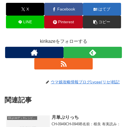
X
Facebook
はてブ
LINE
Pinterest
コピー
kirikazeをフォローする
ウマ娘攻略情報ブログLycee(リセ)戦記
関連記事
月単ぷりっち
旧Lyceeデッキレシピ保管庫
CH-0949CH-0949B名前：根良 有美読み：