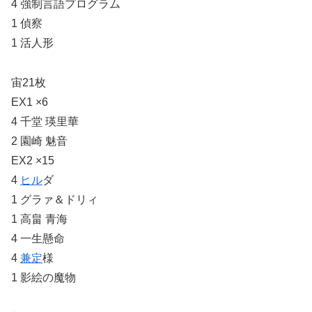
4 強制言語プログラム
1 偵察
1 活人形
宙21枚
EX1 ×6
4 千堂 瑛里華
2 園崎 魅音
EX2 ×15
4
ヒル
ダ
1 グラァ＆ドリィ
1 高畠 青海
4 一生懸命
4
兼定
様
1 影絵の魔物