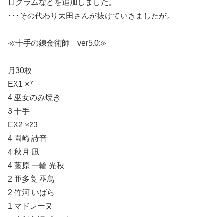
ログラムなどを追加しました。
･･･その代わり太田さんが抜けていきましたが。
≪十手の錬金術師 ver5.0≫
月30枚
EX1 ×7
4 巫女のみ焼き
3 十手
EX2 ×23
4 園崎 詩音
4 秋月 凪
4 藤原 一輪 光秋
2 亜多良 巫鳥
2 竹河 いばら
1 マドレーヌ