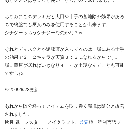
あとクスシはちょっと使い辛かったのでoutしました。
ちなみにこのデッキだと太田や十手の墓地除外効果がある
ので終盤でも巫女のみを使用することが出来ます。
シナジーっちゃシナジーなのかな？ｗ
それとディスクとか遠坂凛が入ってるのは、場にある十手
の効果で２：２キャラが実質３：３になれるからです。
場に藤原が居ればいきなり４：４が出現なんてことも可能
ですしね。
※2009/6/28更新
あれから随分経ってアイテムを取り巻く環境は随分と改善
されました。
秋月 凪、レスター・メイクラフト、
兼定
様、強制言語プ