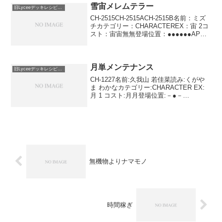
雪宙メレムテラー
旧Lyceeデッキレシピ保管庫
CH-2515CH-2515ACH-2515B名前：ミズ
チカテゴリー：CHARACTEREX：宙 2コ
スト：宙宙無無登場位置：●●●●●●AP：
3DP：2SP：2サイドステップ デッキ・ボ
ーナス 死神の鎌 相手の宣言に対応して使
用できない。...
月単メンテナンス
旧Lyceeデッキレシピ保管庫
CH-1227名前:久我山 若佳菜読み:くがや
ま わかなカテゴリー:CHARACTER EX:
月 1 コスト:月月登場位置:－●－
●●●AP:2DP:2SP:2メンテナンス自ターン
中に使用する。相手の手札の枚数だけ、
自分のデッキを1枚破棄す...
無機物よりナマモノ
時間稼ぎ