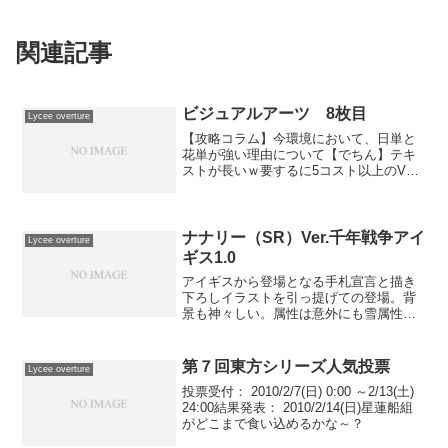
関連記事
ビジュアルアーツ 8枚目
Lycee overture
【攻略コラム】今環境において、日単と
花単が強い理由について【でちん】テキ
ストが長いｗ要するに5コスト以上のVA
の月キャラの場に出た時能力を1ハンドで
使いまわせるよって書いてます。出た時
能力が強烈なキャラか、ハンド2枚くらい
回収できるようなキ...
ナナリー（SR）Ver.千年戦争アイ
Lycee overture
ギス1.0
アイギスから登場となる手札宣言と描き
下ろしイラストを引っ提げての登場。背
景も神々しい。属性は意外にも雪属性。
能力は雪属性らしく除去。代表的な除去
であるハンドソニックが同様に雪4点なの
で、コストは適正値と言える。あちらが
第７回東方シリーズ人気投票
Lycee overture
バトル中に打てないのに...
投票受付： 2010/2/7(日) 0:00 ～2/13(土)
24:00結果発表： 2010/2/14(日)星蓮船組
がどこまで食い込めるかな～？