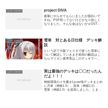
project DIVA
Lycee overture
後輩にやらせてもらいましたが面白いで
すね。PSP持ってないけどかなり欲しく
なりました。そんな金はないがｗOSTER
氏とryo氏の曲が入ってて、初音ミクの消
失、Last Night, Good Nightとか個人的に
お気に入りな曲に加えて、サ...
雪単 対とある日仕様 デッキ解
Lycee overture
説
という訳で大阪フェスタで使った雪単に
ついて解説していきます前回の解説はこ
ちらマリガン基準実はこのデッキで一番
難しいポイントなんじゃないかと基本は
アクセラレータ＋小木曽or寧々かなでが
居ればなお良しですが、先手の場合妥協
実は最強のデッキは〇〇だったん
Lycee overture
しようと思うと結構妥協...
だよ！！！
神姫環境のメモ書きLycee強デッキまとめ
に月単（神姫1.0）、宙単（神姫1.0）、
雪単（神姫1.0）を追加しました。とまぁ
分かれば悩みはしないんですが、分から
ないからこそ楽しいわけで。25日の仙台
の結果が待ち遠しい限りではあります
が、大阪...