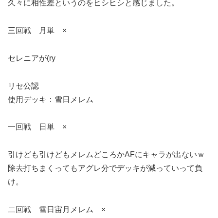
久々に相性差というのをヒシヒシと感じました。
三回戦 月単 ×
セレニアが(ry
リセ公認
使用デッキ：雪日メレム
一回戦 日単 ×
引けども引けどもメレムどころかAFにキャラが出ないｗ
除去打ちまくってもアグレ分でデッキが減っていって負
け。
二回戦 雪日宙月メレム ×