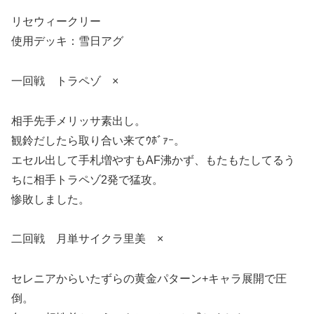
リセウィークリー
使用デッキ：雪日アグ
一回戦 トラペゾ ×
相手先手メリッサ素出し。
観鈴だしたら取り合い来てｳﾎﾞｧｰ。
エセル出して手札増やすもAF沸かず、もたもたしてるう
ちに相手トラペゾ2発で猛攻。
惨敗しました。
二回戦 月単サイクラ里美 ×
セレニアからいたずらの黄金パターン+キャラ展開で圧
倒。