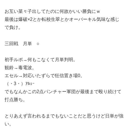
お互い菜々子出してたのに何故かいい勝負にｗ
最後は爆破×2とか転校生翠とかオーバーキル気味な感じ
で負け。
三回戦 月単 ○
初手ルポ→何もこなくて月単判明。
観鈴→毒電波。
エセル→対応いたずらで狂信置き場0。
（・3・）ｱﾙｪｰ
でもなんかこの2点パンチャー軍団が最後まで殴り続けて
打点勝ち。
とりあえず言われるまでもないことだと思うけど日単が強
い。