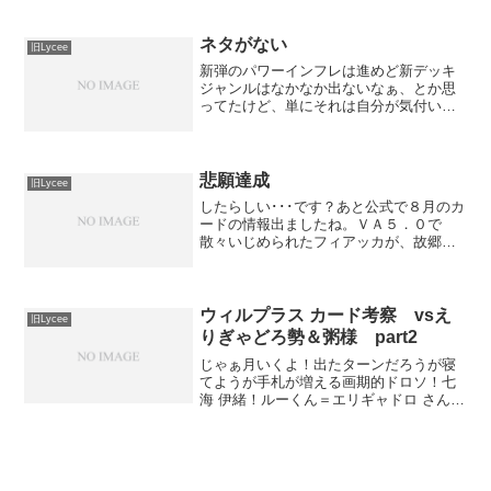
ぱなしでした。もうレンリとツゲの相方
探す作業に飽きたのでそろそろ作りま
す･･･。
ネタがない
旧Lycee
新弾のパワーインフレは進めど新デッキ
ジャンルはなかなか出ないなぁ、とか思
ってたけど、単にそれは自分が気付いて
ないだけかもしれない。あとはいつも通
り記憶がないｗ微妙に試合記録はあるけ
ど順番がバラバラｗリセ公認使用デッ
キ：日単五種コンバ一回戦 ...
悲願達成
旧Lycee
したらしい･･･です？あと公式で８月のカ
ードの情報出ましたね。ＶＡ５．０で
散々いじめられたフィアッカが、故郷で
もきりきりにいじめられて遂に新たな能
力を発現するみたいなのでwktkです。リ
セウィークリー使用デッキ：宙単るービ
ート一回戦 月単ひ...
ウィルプラス カード考察 vsえ
旧Lycee
りぎゃどろ勢＆粥様 part2
じゃぁ月いくよ！出たターンだろうが寝
てようが手札が増える画期的ドロソ！七
海 伊緒！ルーくん＝エリギャドロ さんの
発言:サイクラ里美が使いたくなる程度の
能力風子＝エリギャドロ さんの発言:メガ
ネ巨乳が強いゲーム それがLyceekk さ
んの発...