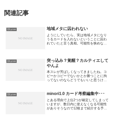
関連記事
地域メタに囚われない
旧Lycee
ようにしていたら、実は地域メタになり
うるカードを入れないということに囚わ
れていたと言う真相。可能性を狭めない
ことが目的なのに、それが特定のカード
の可能性潰してるとかリセウィークリー
使用デッキ：サイクラゲムセ一回戦 花
雪ドロップ ×相手水羽コ...
突っ込み？覚醒？カルティエして
旧Lycee
やんよ
本スレが芳ばしくなってきましたね。コ
ピーかコピーでないかとか勝つことに拘
ってないのならどうでもいいと思うけど
なぁ･･･。リセウィークリー使用デッキ：
月花雪ゲームセット一回戦 雪日宙メレ
ム ×相手初手メレム、観鈴、エセル。こ
minori1.0 カード考察編集中･･･
旧Lycee
ちら自ターンに転校...
とある理由で上位2つが確定してしまって
いますが、数日内に使えなくなる可能性
がありそうなので12枚まで紹介する予定
です。今回はりせけんのお世話になりっ