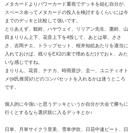
メタカードよりパワーカード重視でデッキを組む自分が、
スペース余ってメタカードの投入を検討するくらいには今
までのデッキと比較して強いです。
とりあえず、観鈴、ハヤウェイ、リリアン先生、棗鈴、山
田まりりん上下、花音上下を4投して、あとは翠、ささ
さ、吉岡チエ、トラップセット、桜井知絵あたりを適当に
入れておけば、残りをEX2の束で埋めるだけでおｋ、みた
いな感じですね。
まりりん、花音、ナナカ、時雨亜沙、圭一、ユニティオト
メ(st氏推奨)のどのコンバセットを入れるかは迷うところ
です。
個人的に今強いと思うデッキというか自分が大会で勝ちに
行くとするなら選択肢に入るデッキとか↓
日単、月単サイクラ里美、雪単伊吹、日花中速ビート、日