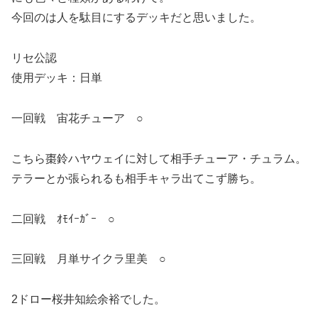
今回のは人を駄目にするデッキだと思いました。
リセ公認
使用デッキ：日単
一回戦 宙花チューア ○
こちら棗鈴ハヤウェイに対して相手チューア・チュラム。
テラーとか張られるも相手キャラ出てこず勝ち。
二回戦 ｵﾓｲｰｶﾞｰ ○
三回戦 月単サイクラ里美 ○
2ドロー桜井知絵余裕でした。