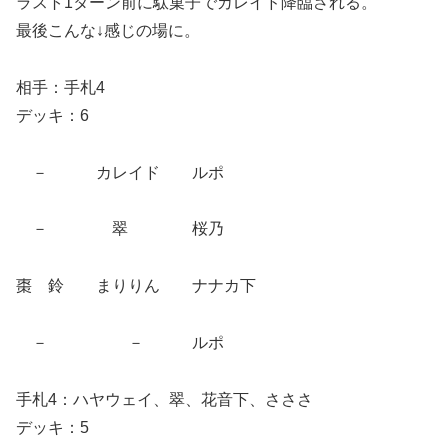
ラスト1ターン前に駄菓子でカレイド降臨される。
最後こんな↓感じの場に。
相手：手札4
デッキ：6
－ カレイド ルポ
－ 翠 桜乃
棗 鈴 まりりん ナナカ下
－ － ルポ
手札4：ハヤウェイ、翠、花音下、さささ
デッキ：5