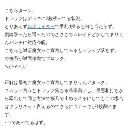
こちらターン。
トラップはデッキに2枚残ってる状況。
とりあえず
ルポライター
で手札4探るも何も当たらず。
棗鈴殴ったら通ったのでさささでカレイドどかしてまりり
んパンチに対応令呪。
こちらも対応魔女っこ宣言してみるもトラップ落ちず。
で桜乃が対面移動でブロック。
＼(＾o＾)／
正解は最初に魔女っこ宣言してまりりんアタック。
スカッド言うとトラップ落ちる確率高いし、最悪相打ちか
ら翠出して同じ方法で桜乃で止められるにしてもこの場合
はクラリネット言えるのでさらに自デッキが1枚削れま
す。
･･･であってるはず。