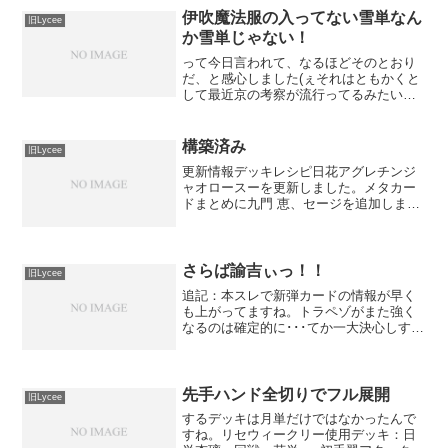
伊吹魔法服の入ってない雪単なん
旧Lycee
か雪単じゃない！
って今日言われて、なるほどそのとおり
だ、と感心しました(ぇそれはともかくと
して最近京の考察が流行ってるみたいで
すね。折角なのでかなりわかりやすい解
説をしてくださってるおねぇさまのblog
をピックアップ。思えばウチのblogでは
構築済み
旧Lycee
カードの紹介ば...
更新情報デッキレシピ日花アグレチンジ
ャオロースーを更新しました。メタカー
ドまとめに九門 恵、セージを追加しまし
た。やる気勢や時間のある方は是非御一
読！Sey氏の花イベ論以下今更だけど構
築済み情報コピペsetA【スペシャルカー
ドスリーブ】泉戸...
さらば諭吉ぃっ！！
旧Lycee
追記：本スレで新弾カードの情報が早く
も上がってますね。トラペゾがまた強く
なるのは確定的に･･･てか一大決心しすぎ
でしょうｗ追記2:ヤフオクでRとラッキー
とネオパラが流れていますね。リアルで
振り込んできましたよ、と。行きはとも
かく帰りは10:...
先手ハンド全切りでフル展開
旧Lycee
するデッキは月単だけではなかったんで
すね。リセウィークリー使用デッキ：日