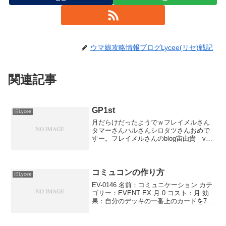
ウマ娘攻略情報ブログLycee(リセ)戦記
関連記事
GP1st
旧Lycee
月だらけだったようでｗフレイメルさん
タマーさんハルさんシロタツさんおめで
すー。フレイメルさんのblog宙由貴 ver.
ゆずソフト 2.0雪26枚EX1 ×73 シュート4
爆破解体EX2 ×194 エセルドレーダ4 筆談
3 オーリガ3 如月...
コミュコンの作り方
旧Lycee
EV-0146 名前：コミュニケーション カテ
ゴリー：EVENT EX:月 0 コスト：月 効
果：自分のデッキの一番上のカードを7枚
公開する。相手はそのうち3枚を選び、破
棄する。残りを自分の手札に入れる。エ
キスパンション：AUGUST 1....