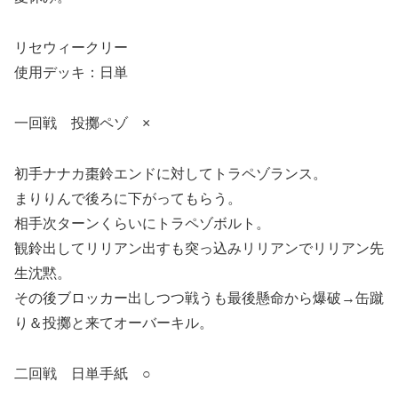
リセウィークリー
使用デッキ：日単
一回戦 投擲ペゾ ×
初手ナナカ棗鈴エンドに対してトラペゾランス。
まりりんで後ろに下がってもらう。
相手次ターンくらいにトラペゾボルト。
観鈴出してリリアン出すも突っ込みリリアンでリリアン先
生沈黙。
その後ブロッカー出しつつ戦うも最後懸命から爆破→缶蹴
り＆投擲と来てオーバーキル。
二回戦 日単手紙 ○