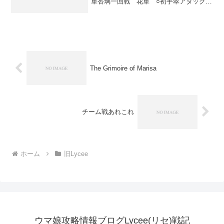
単杏璃一回戦 花単 ○初手翠アタックで
花確認。観鈴から杏璃コンバと棗鈴。相
手ＡＦ展開。こっち時雨亜沙。その後し
ばらく殴り合いで、棗鈴対面に武田とか
ディスクとか来たけど時...
The Grimoire of Marisa
チーム戦あれこれ
ホーム
旧Lycee
ウマ娘攻略情報ブログLycee(リセ)戦記