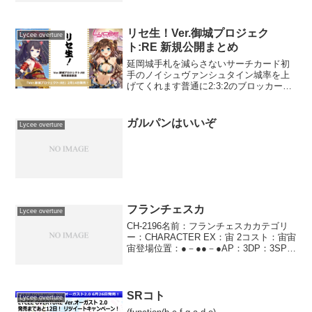
されているようですが、実戦級の活躍が
できるかどうかは3コストと5コストにど
れだけ強いキャラ...
リセ生！Ver.御城プロジェク
Lycee overture
ト:RE 新規公開まとめ
延岡城手札を減らさないサーチカード初
手のノイシュヴァンシュタイン城率を上
げてくれます普通に2:3:2のブロッカーと
しても運用可能ヴェルサイユ宮殿上手く
回ればDP2の2ハンドDMG3として使えま
す西瓜割り除去っても仕方ないと思える
ガルパンはいいぞ
Lycee overture
キャラを除外...
フランチェスカ
Lycee overture
CH-2196名前：フランチェスカカテゴリ
ー：CHARACTER EX：宙 2コスト：宙宙
宙登場位置：●－●●－●AP：3DP：3SP：
1ペナルティ サイドステップ 果たす者相
手の特殊能力によって、相手のゴミ箱の
カードがゴミ箱を離れるとき、...
SRコト
Lycee overture