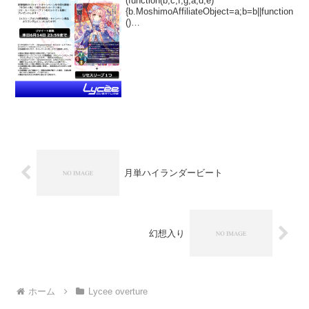
(function(b,c,f,g,a,d,e)
{b.MoshimoAffiliateObject=a;b=b||function
()
{arguments.currentScript=c.currentScript||
c.scripts;(...
月単ハイランダービート
幻想入り
ホーム
Lycee overture