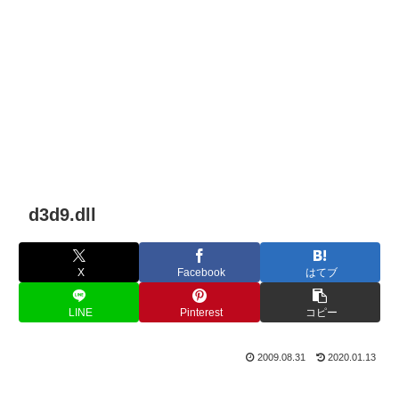
d3d9.dll
X
Facebook
はてブ
LINE
Pinterest
コピー
2009.08.31
2020.01.13