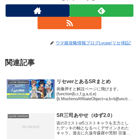
ウマ娘攻略情報ブログLycee(リセ)戦記
関連記事
リセverとあるSRまとめ
Lycee overture
画像押すと解説ページに飛びます。
(function(b,c,f,g,a,d,e)
{b.MoshimoAffiliateObject=a;b=b||function
(){arguments.currentScript=c.currentScr...
SR三司あやせ（ゆず2.0）
Lycee overture
宙の3コストor5コストキャラを主力とし
たデッキの軸となるべくデザインされた
キャラ。過去に久遠寺森羅や荒耶 宗蓮が
暴れた事を考慮して大人しめにデザイン