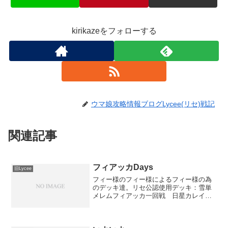
kirikazeをフォローする
ウマ娘攻略情報ブログLycee(リセ)戦記
関連記事
フィアッカDays
旧Lycee
フィー様のフィー様によるフィー様の為
のデッキ達。リセ公認使用デッキ：雪単
メレムフィアッカ一回戦 日星カレイ
ド ×初手入間きって観鈴スタートに俺の
怒りが有頂天(笑)自分：「お前次トラペゾ
でボコるわ･･･」返しで水羽と怪しげ出し