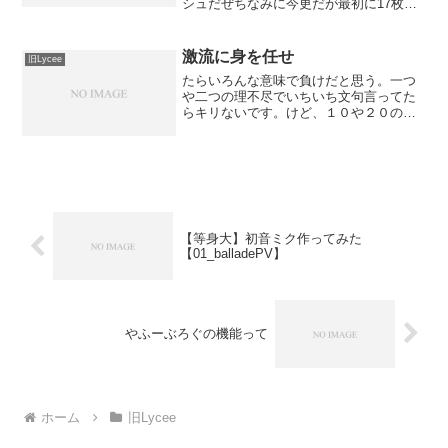
シュだぜちなみに今更だが最初に17枚と
いったのはラッキーを含んでいたからだ
と思われるｗルーくん＠エリギャドロ教
さんの発言:ですよねｗk.k さんの発言:新
激流に身を任せ
旧Lycee
たなる旋...
たらいろんな意味で負けだと思う。一つ
や二つの理不尽でいちいち文句言ってた
らキリないです。けど、１０や２０の理
不尽ってなると流石に堪えるものがあり
ます。そんな訳で激流に身を任せます、
負け組です。リセウィークリー使用デッ
キ：星日花ベアトリーチェ...
【等身大】初音ミク作ってみた
【01_balladePV】
やふーぶろぐの機能って
ホーム
旧Lycee