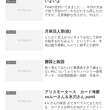
たトコで手札のエ...
いよいよ
旧Lycee
Finalが近付いてきました…。今日の大会
で使う予定のデッキをひたすら回したの
ですが、正直微妙な仕上がり。やはりバ
スの中で決める事になりそうです。で
は、行ってきます(｀･ω･´)ゞ
月単活人形(仮)
旧Lycee
とにかく安上がりにキャラを出して的中
や柏手を打ち込もう、というデッキ。木
花は能力発動しちゃうと柏手とか的中が
失敗してしまうので要注意。何回か回し
てどのキャラが要らないかとか検討して
みたいですね。キャラ散ってないのでも
うちょっと煮詰めれば3積...
勝因と敗因
旧Lycee
色々考えてみたけど要素多すぎて纏まら
ない件についてｗリセウィークリー使用
デッキ：日宙荒耶取材一回戦 月単サイ
クラ里美 ○翠突っ込むタイミングが遅す
ぎた。あとエルダー忘れるとか論外すぎ
るｗ二回戦 花月ツゲバーン ○初手観鈴
から取材で手紙チート...
アリスモータース カード考察
旧Lycee
vsルーさん＆氷刃さん part4
k.k さんの発言:さてオーラスだまたせた
な、ルーさんお待ちかねのメインディッ