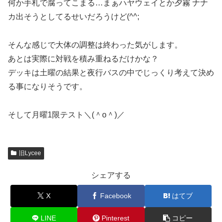
何か手札で腐ってこまる…まぁハヤウェイとか夕霧 ナナ
カ出そうとしてるせいだろうけど(^^;
そんな感じで大体の調整は終わった気がします。
あとは実際に対戦を積み重ねるだけかな？
デッキは土曜の結果と夜行バスの中でじっくり考えて決め
る事になりそうです。
そして月曜1限テスト＼(＾o＾)／
旧Lycee
シェアする
X
Facebook
はてブ
LINE
Pinterest
コピー