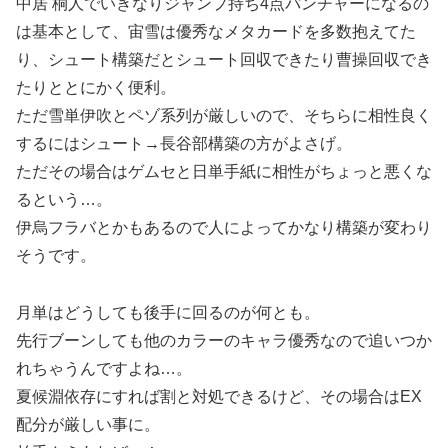
中居 桐人でいきなりジャンプ持ち4点パンチャーになるの
は基本として、宙雪は優秀なメタカードを多数抱えてた
り、シュート構築だとシュート回収できたり曹操回収でき
たりととにかく便利。
ただ雪単伊吹とペゾ系列が厳しいので、そちらに相性良く
するにはシュート→長谷部構築の方がよさげ。
ただその場合はゲムセと日単手紙に相性がちょっと悪くな
るという…。
伊烏フラバとかもあるので人によってかなり構築が変わり
そうです。
月単はどうしても後手に回るのが何とも。
先行ブーンしても他のカラーのキャラ優秀なので追いつか
れちゃうんですよね…。
夏候淵依存にすれば割と対処できるけど、その場合はEX
配分が厳しい事に。