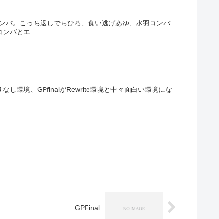
コンバ。こっち返しでちひろ、食い逃げあゆ、水羽コンバ
バとエ...
し環境、GPfinalがRewrite環境と中々面白い環境にな
GPFinal