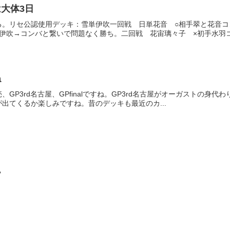
大体3日
る。リセ公認使用デッキ：雪単伊吹一回戦 日単花音 ○相手翠と花音
伊吹→コンバと繋いで問題なく勝ち。二回戦 花宙璃々子 ×初手水羽コン
ね
P3rd名古屋、GPfinalですね。GP3rd名古屋がオーガストの身代わりな
出てくるか楽しみですね。昔のデッキも最近のカ...
？