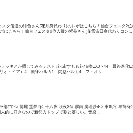
ェスタ優勝の緋色さん(花月身代わり)のレポはこちら！仙台フェスタ2位
レポはこちら！仙台フェスタ9位入賞の紫苑さん(花雪宙日身代わりコン...
ッキとか晒してみるテスト↓花t宙すもも花46枚EX0 ×44 最終進化EX1
リオ・イア）4 鷹守ハルカ1 閃忍ハルカ4 フィオリ...
部門1位 博麗 霊夢2位 十六夜 咲夜3位 霧雨 魔理沙4位 東風谷 早苗
は個人的に好きなので新勢力トップで割と嬉しい。音楽...