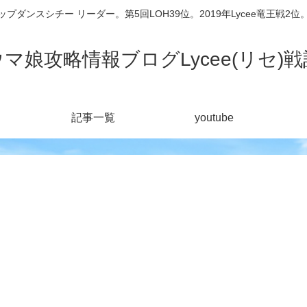
シチー リーダー。第5回LOH39位。2019年Lycee竜王戦2位。201
ウマ娘攻略情報ブログLycee(リセ)戦
記事一覧
youtube