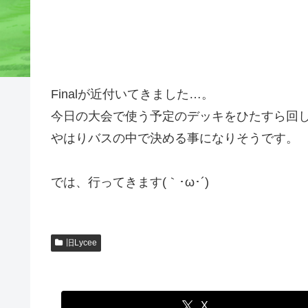
Finalが近付いてきました…。
今日の大会で使う予定のデッキをひたすら回
やはりバスの中で決める事になりそうです。
では、行ってきます(｀･ω･´)ゞ
旧Lycee
X