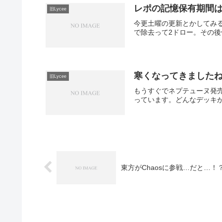
レポの記憶保有期間は
旧Lycee
今更土曜の更新とかしてみ
で除去って2ドロー。その後
寒くなってきました
旧Lycee
もうすぐでネプテューヌ発売、G
っています。どんなデッキが
東方がChaosに参戦…だと…！