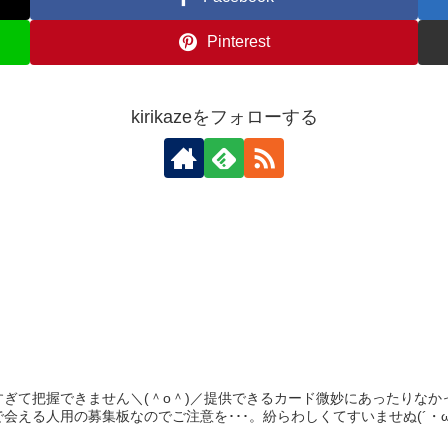
Pinterest
kirikazeをフォローする
すぎて把握できません＼(＾o＾)／提供できるカード微妙にあったりな
える人用の募集板なのでご注意を･･･。紛らわしくてすいませぬ(´・ω・