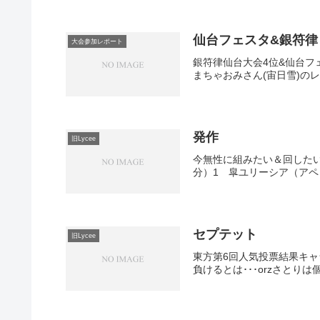
仙台フェスタ&銀符律
大会参加レポート
銀符律仙台大会4位&仙台フ
まちゃおみさん(宙日雪)の
発作
旧Lycee
今無性に組みたい＆回したいデ
分）1 皐ユリーシア（アペ
セプテット
旧Lycee
東方第6回人気投票結果キャラ
負けるとは･･･orzさとり