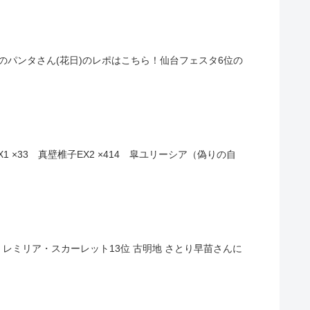
のパンタさん(花日)のレポはこちら！仙台フェスタ6位の
 ×33 真壁椎子EX2 ×414 皐ユリーシア（偽りの自
5位 レミリア・スカーレット13位 古明地 さとり早苗さんに