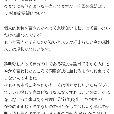
今までにも似たような事言ってますが、今回の議題は“デ
ッキ診断”要望について。
個人的見解を言うとあれって意味ないよね、って言いたい
だけの話なのですが。
もっと言うとそんなのがないとスレが埋まらない今の属性
スレの現状が悲しい訳で。
診断頼む人って自分の中である程度結論出てるから人にと
やかく言われたところで問題解決に至れるような変更って
しないんですよね。
そもそも本当に勝ちたいもしくは何とかしたいならググっ
てレシピ探して完コピなりなんなりすればいいのに、それ
をしないって事はある程度自分流(笑)を出しつつ戦いたい
が今のままじゃ勝てないので何とかして欲しいな流れで診
断へ流れ着くのですが、まぁその自分流(笑)とかこだわり