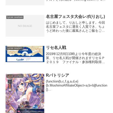
のロブさんの記事ｵｽｽﾒ!!（）（）（）10
位のシロタツさんの記事（）14位の聖遮
凛さんの記事（）16位のmis...
名古屋フェスタ大会レポ(りおし)
Lycee overture
はじめまして、りおしと申します。今回
名古屋フェスタに運良く入賞でき、ちょ
うど終わった後に霧風さんとご飯をご一
緒した時の流れで名古屋フェスの大会レ
ポを書かせて頂くこととなりました。あ
んまり寝てなくてうろ覚えですがデッキ
の考え方と簡単なレポを。...
リセ名人戦
Lycee overture
2019年12月8日10時より今年度の総決
算、リセ名人戦が開催されますリセＧＰ
２０１９ ファイナル・参加権利取得者
2019/11/27更新PPIDハンドル名取得大会
PP000011ベルナルドリセＧＰ２０１９エ
リア決勝東京 2019-07-1...
Rパトリシア
Lycee overture
(function(b,c,f,g,a,d,e)
{b.MoshimoAffiliateObject=a;b=b||function
()
{arguments.currentScript=c.currentScript||
c.scripts;(...