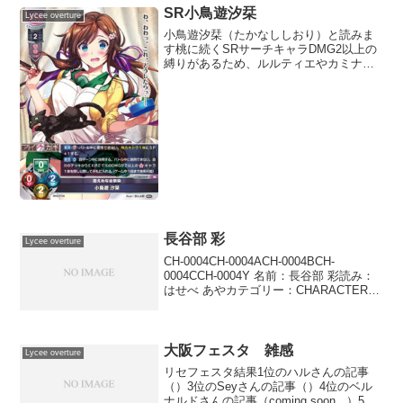
SR小鳥遊汐栞
Lycee overture
小鳥遊汐栞（たかなししおり）と読みま
す桃に続くSRサーチキャラDMG2以上の
縛りがあるため、ルルティエやカミナル
などのシステムや、初春などのメタカー
ドにアクセスはできません後手１ターン
目のシルヴィや途中の五和辺りが主なサ
ーチ対象になりそうで...
長谷部 彩
Lycee overture
CH-0004CH-0004ACH-0004BCH-
0004CCH-0004Y 名前：長谷部 彩読み：
はせべ あやカテゴリー：CHARACTER
EX：雪 2 コスト：雪無 登場位置：●－●●
－● AP：0DP：2SP：1創作 自分のデッ
キ...
大阪フェスタ 雑感
Lycee overture
リセフェスタ結果1位のハルさんの記事
（）3位のSeyさんの記事（）4位のベル
ナルドさんの記事（coming soon...）5位