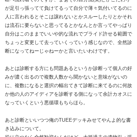
が足引っ張ってて負けてるって自分で薄々気付いてるのに
人に言われるとそこは譲れないとかスルーしたりとかそれ
は流石に要らないと思ってるとかなんとか言ってやっぱり
自分はこのままでいいや的な流れでプライド許せる範囲で
ちょっと変更して去っていくっていう感じなので、全然診
断になってねーじゃねーかと言いたいわけです。
あとは診断する方にも問題あるというか診断って個人の好
みが濃く出るので複数人数から聞かないと意味がないの
に、複数になると選択の幅出てきて診断に来てるのに何故
か他の人のアイディアを診断する側になって余計カオスに
なっていくという悪循環もちらほら。
あと診断といいつつ俺のTUEEデッキみせてやんよ的な書
き込みについて。