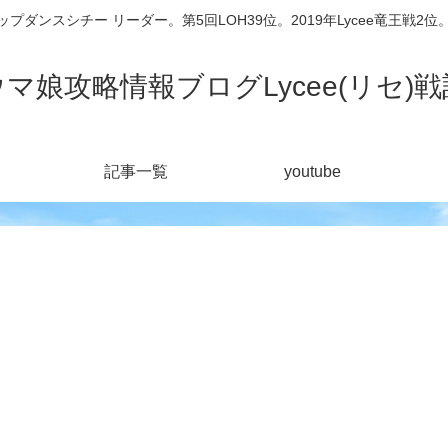
シチー リーダー。第5回LOH39位。2019年Lycee竜王戦2位。201
ウマ娘攻略情報ブログLycee(リセ)戦
記事一覧
youtube