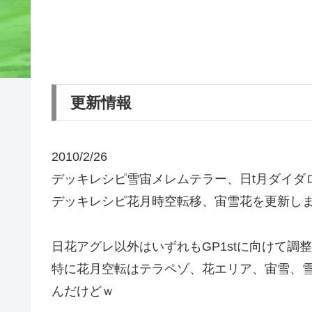
更新情報
2010/2/26
デッキレシピ雪宙メレムテラー、日t月ダイダ
デッキレシピ花月時空転移、宙雪花を更新し
日花アグレ以外はいずれもGP1stに向けて調
特に花月空転はテラペゾ、花エリア、宙雪、
んだけどｗ