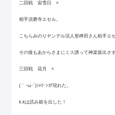
二回戦 宙雪日 ×
相手須磨寺エセル。
こちらみのりヤンデル活人形稗田さん柏手エ
その後もあからさまにミス誘って神楽坂出さ
三回戦 花月 ×
(｀･ω･´)ｼｬﾘｰﾝが現れた。
k.kは読み姫を出した！