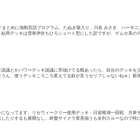
3強カードまとめに強制言語プログラム、たぬき寝入り、川名 みさき、ハー
結局デッキは雪単伊吹ちひろシュート型にした訳ですが、ゲムセ系のデ.
タ談議とかパワーデッキ談議に耳傾けてる暇あったら、自分のデッキを
うん、使うデッキころころ変えてる奴が言うセリフじゃないねｗ）新弾出
ーになってます。リセウィークリー使用デッキ：日宙唯湖一回戦 月単
したりするも展開なし。終盤サイクラ里美揃うも全列スルーなので特に問