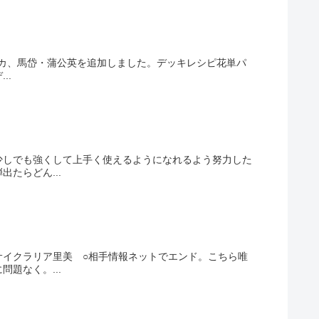
モニカ、馬岱・蒲公英を追加しました。デッキレシピ花単パ
..
少しでも強くして上手く使えるようになれるよう努力した
たらどん...
サイクラリア里美 ○相手情報ネットでエンド。こちら唯
題なく。...