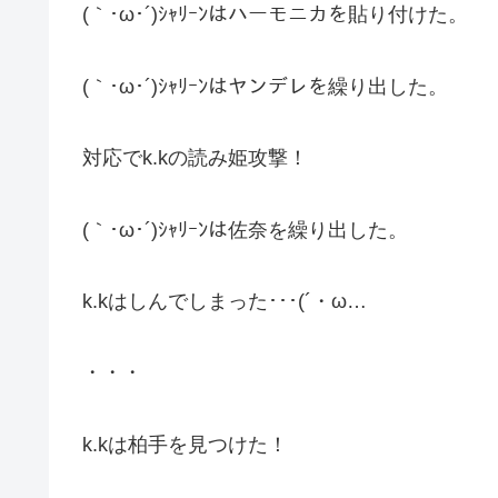
(｀･ω･´)ｼｬﾘｰﾝはハーモニカを貼り付けた。
(｀･ω･´)ｼｬﾘｰﾝはヤンデレを繰り出した。
対応でk.kの読み姫攻撃！
(｀･ω･´)ｼｬﾘｰﾝは佐奈を繰り出した。
k.kはしんでしまった･･･(´・ω…
・・・
k.kは柏手を見つけた！