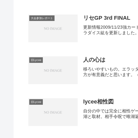
リセGP 3rd FINAL
大会参加レポート
更新情報2009/11/2
ラダイス紘を更新しました。
人の心は
旧Lycee
移ろいやすいもの。エラッ
方が有意義だと思います。（
lycee相性図
旧Lycee
自分の中では完全に相性ゲ
湖と取材。相手令呪で唯湖返