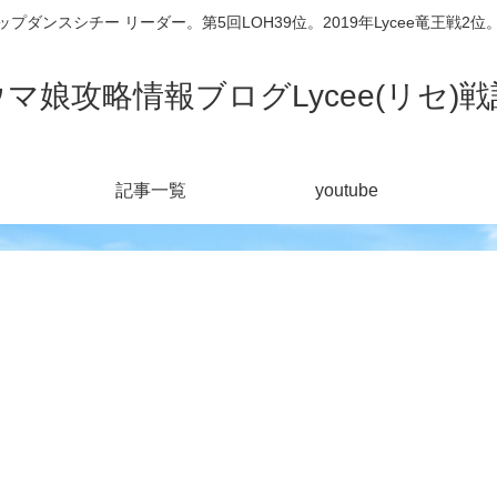
シチー リーダー。第5回LOH39位。2019年Lycee竜王戦2位。201
ウマ娘攻略情報ブログLycee(リセ)戦
記事一覧
youtube