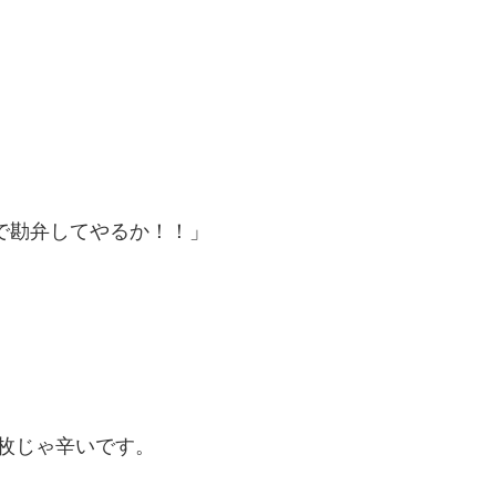
･柏手で勘弁してやるか！！」
枚じゃ辛いです。