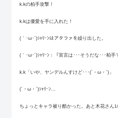
k.kの柏手攻撃！
k.kは優愛を手に入れた！
(｀･ω･´)ｼｬﾘｰﾝはアタラァを繰り出した。
(｀･ω･´)ｼｬﾘｰﾝ：「宣言は･･･そうだな･･
k.k「いや、ヤンデルんすけど･･･(´・ω・`)」
(´・ω・`)ｼｬﾘｰﾝ…
ちょっとキャラ被り酷かった。あと木花さん1