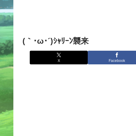
(｀･ω･´)ｼｬﾘｰﾝ襲来
X
Facebook