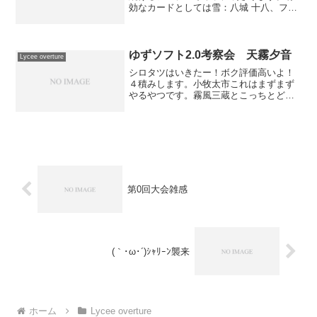
効なカードとしては雪：八城 十八、フェ
ザリーヌ、中津 静流月：永見 悠子、七海
伊緒、双海 詩音、フィリ、神楽坂 京子、
花：ジュリアン、村田 千果、宙：雲雀丘
由貴、...
ゆずソフト2.0考察会 天霧夕音
Lycee overture
シロタツはいきたー！ボク評価高いよ！
４積みします。小牧太市これはまずまず
やるやつです。霧風三蔵とこっちとどっ
ちが中Aで強いか試した結果序盤なら夕音
の方が強いですねシロタツそうなのか小
牧太市どっこいどっこいでしょ？Lazyほ
うほうシロタツ三蔵...
第0回大会雑感
(｀･ω･´)ｼｬﾘｰﾝ襲来
ホーム
Lycee overture