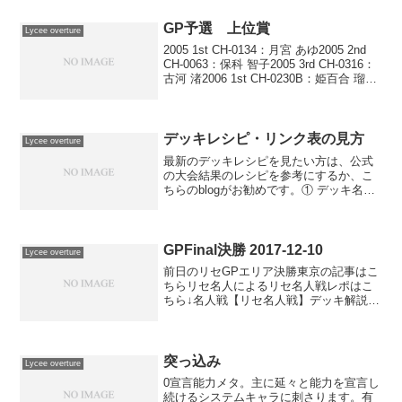
ました。リンク集環境トップデッキまと
めタイトル別デッキまとめLyce...
GP予選 上位賞
Lycee overture
2005 1st CH-0134：月宮 あゆ2005 2nd
CH-0063：保科 智子2005 3rd CH-0316：
古河 渚2006 1st CH-0230B：姫百合 瑠璃
2006 2nd CH-0382B：蒼崎 青子2006
3rd...
デッキレシピ・リンク表の見方
Lycee overture
最新のデッキレシピを見たい方は、公式
の大会結果のレシピを参考にするか、こ
ちらのblogがお勧めです。① デッキ名②
評価：?③ 最終更新日④ アドレス①デッ
キ名デッキの一般的な名前です。先に書
いてある属性の方が投入枚数は多く、属
性に続く文は...
GPFinal決勝 2017-12-10
Lycee overture
前日のリセGPエリア決勝東京の記事はこ
ちらリセ名人によるリセ名人戦レポはこ
ちら↓名人戦【リセ名人戦】デッキ解説
花単FGO ①【リセ名人戦】デッキ解説
花単FGO ②リセ名人戦2位のちびんり氏
のレポはこちら↓GPファイナル決勝リセ
名人戦5位...
突っ込み
Lycee overture
0宣言能力メタ。主に延々と能力を宣言し
続けるシステムキャラに刺さります。有