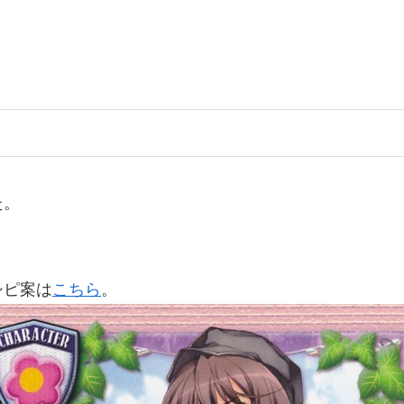
た。
シピ案は
こちら
。