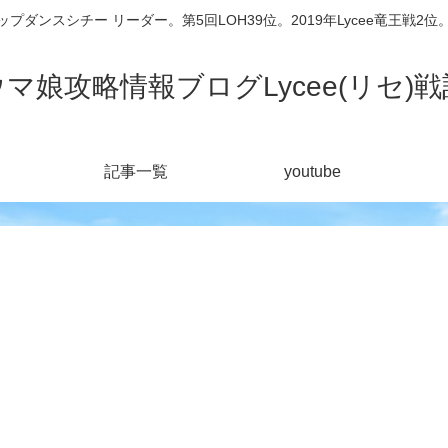
シチー リーダー。第5回LOH39位。2019年Lycee竜王戦2位。201
ウマ娘攻略情報ブログLycee(リセ)戦
記事一覧
youtube