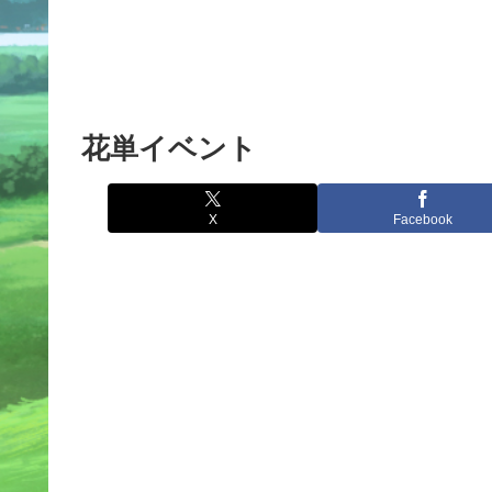
花単イベント
X
Facebook