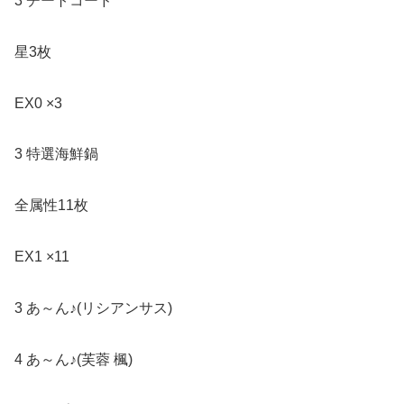
3 チートコード
星3枚
EX0 ×3
3 特選海鮮鍋
全属性11枚
EX1 ×11
3 あ～ん♪(リシアンサス)
4 あ～ん♪(芙蓉 楓)