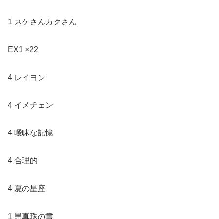
1 スケさんカクさん
EX1 ×22
4 レイヨン
4 イメチェン
4 曖昧な記憶
4 合理的
4 夏の星座
1 黒真珠の書