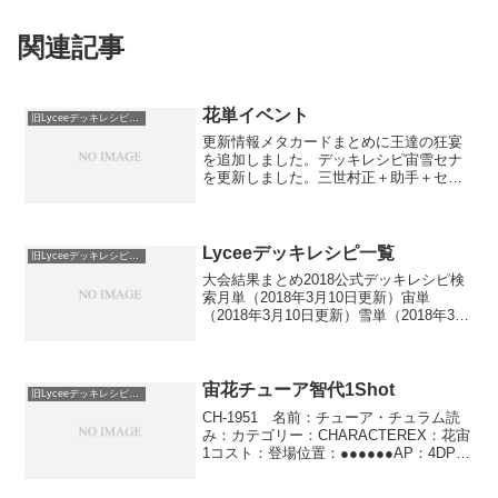
関連記事
花単イベント
旧Lyceeデッキレシピ保管庫
更新情報メタカードまとめに王達の狂宴
を追加しました。デッキレシピ宙雪セナ
を更新しました。三世村正＋助手＋セナ
はかなりガチ。対ビートが本当に楽にな
ります。具体的なレシピ案はこちら。イ
ベントと相性のいいキャラクターをメイ
ンとした花単です。事故り...
Lyceeデッキレシピ一覧
旧Lyceeデッキレシピ保管庫
大会結果まとめ2018公式デッキレシピ検
索月単（2018年3月10日更新）宙単
（2018年3月10日更新）雪単（2018年3月
10日更新）花単（2018年2月25日更新）
神姫月単（2018年2月25日更新）日単
（2018年2月25日更新）神...
宙花チューア智代1Shot
旧Lyceeデッキレシピ保管庫
CH-1951 名前：チューア・チュラム読
み：カテゴリー：CHARACTEREX：花宙
1コスト：登場位置：●●●●●●AP：4DP：
4SP：1コンバージョン:チュチュ・アス
トラム and 仲内知由ジャンプ ペナルティ