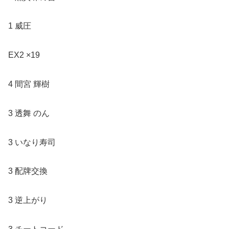
1 威圧
EX2 ×19
4 間宮 輝樹
3 透舞 のん
3 いなり寿司
3 配牌交換
3 逆上がり