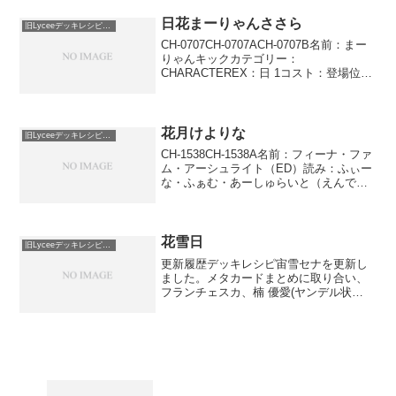
アイドル吸血鬼 この...
日花まーりゃんささら
旧Lyceeデッキレシピ保管庫
CH-0707CH-0707ACH-0707B名前：まー
りゃんキックカテゴリー：
CHARACTEREX：日 1コスト：登場位
置：●●●●－●AP：4DP：1SP：1コンバ
ージョン：まーりゃん先輩ダッシュまー
りゃんキック このキャラはターン終...
花月けよりな
旧Lyceeデッキレシピ保管庫
CH-1538CH-1538A名前：フィーナ・ファ
ム・アーシュライト（ED）読み：ふぃー
な・ふぁむ・あーしゅらいと（えんでぃ
んぐ）カテゴリー：CHARACTEREX：月
2コスト：登場位置：－●－－●－AP：
4DP：2SP：3コンバージョン...
花雪日
旧Lyceeデッキレシピ保管庫
更新履歴デッキレシピ宙雪セナを更新し
ました。メタカードまとめに取り合い、
フランチェスカ、楠 優愛(ヤンデル状
態)、咲畑 梨深(三次元の恋人)を追加しま
した。環境的に強いと思うカードを寄せ
集めて作ったデッキ、というのは建前で
茶々丸を活躍させた...