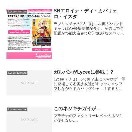
SRエロイナ・ディ・カバリェ
Lycee overture
ロ・イスタ
ラブリッチェの2人目はエル宙の3ハンド
キャラはAF登場制限が多く、その点で全
配置かつ能力込みで6:5は結構なスペック
更新です神姫との出会いなどの候補とし
て優秀ですね2つ目の能力はバトル中に言
えないのは結構厳しめですが、SP0のキ
ャラや、隣接...
ガルパンがLyceeに参戦！？
Lycee overture
Lycee（リセ）って何？主にスマホゲー等
に登場してる美少女達がキャッキャウフ
フしながらドカバキグシャ―！するカー
ドゲームです！第1弾がFGO、第2弾がブ
レブレ、そして満を持して登場した第3弾
がガルパンとなります。何を用意したら
いいの？リセ...
このネジキチガイが…
Lycee overture
プラチナのファクトリーレベ50のネジキ
が倒せない…。