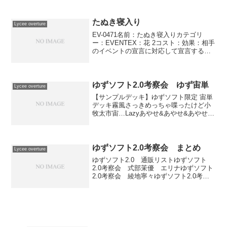
たぬき寝入り
Lycee overture
EV-0471名前：たぬき寝入りカテゴリ
ー：EVENTEX：花 2コスト：効果：相手
のイベントの宣言に対応して宣言する。
味方キャラ1体を横に置く。ターン終了
時、横に置いたキャラを使用代償を支払
わずに空き味方フィールドに登場するこ
とができる。...
ゆずソフト2.0考察会 ゆず宙単
Lycee overture
【サンプルデッキ】ゆずソフト限定 宙単
デッキ霧風さっきめっちゃ喋ったけど小
牧太市宙…Lazyあやせ&あやせ&あやせ霧
風犬神ー！犬神ー！ってずっと言ってる
デッキあやせ基準でマリガンすると犬神
ー！ってずっという事になるので、犬神
基準を推奨します...
ゆずソフト2.0考察会 まとめ
Lycee overture
ゆずソフト2.0 通販リストゆずソフト
2.0考察会 式部茉優 エリナゆずソフト
2.0考察会 綾地寧々ゆずソフト2.0考察
会 二条院羽月ゆずソフト2.0考察会 ム
ラサメゆずソフト2.0考察会 天霧夕音ゆ
ずソフト2.0考察会 在原七海ゆずソフ
ト...