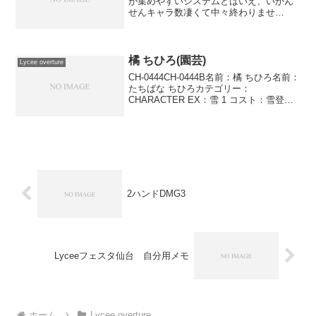
が集めやすいシステムとはいえ、いかん
せんキャラ数凄くて中々終わりませ
ん･･･。新キャラですがケロケロはトリッ
キーな動きするのでかなり使いにくいけ
どキャラ性能は高い気がします。出だし
早かったり威力高かったり...
橘 ちひろ(園芸)
Lycee overture
CH-0444CH-0444B名前：橘 ちひろ名前：
たちばな ちひろカテゴリー：
CHARACTER EX：雪 1 コスト：雪登場
位置：●●●●●●AP：2DP：2SP：2ペナル
ティ 園芸 このキャラが登場したとき、タ
ーン終了時まで、手札全て...
2ハンドDMG3
Lyceeフェスタ仙台 自分用メモ
ホーム
Lycee overture