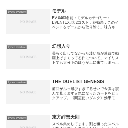
モデル
Lycee overture
EV-0463名前：モデルカテゴリー：
EVENTEX:花 2コスト：花効果：このイ
ベントをゲームから取り除く。味方キャ
ラ1体をゲームから取り除く。そのキャラ
のコストの数だけ、自分のゴミ箱のカー
ドのカードをランダムに1枚、持ち主の手
札に入れる...
幻想入り
Lycee overture
長らく出してなかった凄い所が連続で動
画上げまくってる件について。マイリス
トでも大分下のほうが上に来てしまっ
た。いやぁ、今週はいい週だ。
THE DUELIST GENESIS
Lycee overture
前回がぶっ飛びすぎてるせいで今弾は霞
んで見えますｗ気になったカードをピッ
クアップ。《闇霊使いダルク》効果モン
スター星３/闇属性/魔法使い族/攻 500/守
1500リバース：このカードがフィールド
上に表側表示で存在する限り、相手フィ
ールド上の...
東方緋想天則
Lycee overture
スペル集めしてます。割と狙ったスペル