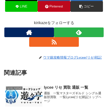
LINE
Pinterest
コピー
kirikazeをフォローする
ウマ娘攻略情報ブログLycee(リセ)戦記
関連記事
lycee リセ 買取 通販 一覧
Lycee overture
通販 一覧マスターズギルド シングル通
販部買取 一覧Lycee(リセ)戦記トップペ
ージ