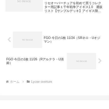
リセオーバーチュアを初めて買うコレク
ター用記事１千年戦争アイギス1.0 通販
リスト【サンプルデッキ】アイギス限定
月単デッキ詳細は公式リンクにて。魔物
を討つ者のハンド1枚多い版。億年の旅で
は対処できない月単の天敵である遊佐や
翁などにもバッチ...
FGO 今日の1枚 11/24（SRネロ・Uオジ
マン）
FGO 今日の1枚 11/26（Rアルテラ・U清
姫）
ホーム
Lycee overture