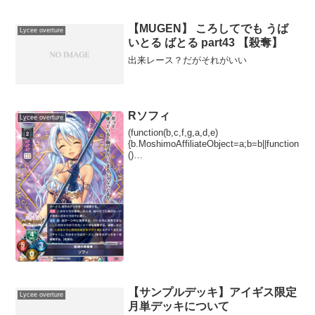
せん小木曽雪菜限築雪菜の更に軽い版デ
ッキを削らない1ハンドブロッカーとして
も優秀ですし、DMGが...
【MUGEN】 ころしてでも うば
Lycee overture
いとる ばとる part43 【殺奪】
出来レース？だがそれがいい
Rソフィ
Lycee overture
(function(b,c,f,g,a,d,e)
{b.MoshimoAffiliateObject=a;b=b||function
()
{arguments.currentScript=c.currentScript||
c.scripts;(...
【サンプルデッキ】アイギス限定
Lycee overture
月単デッキについて