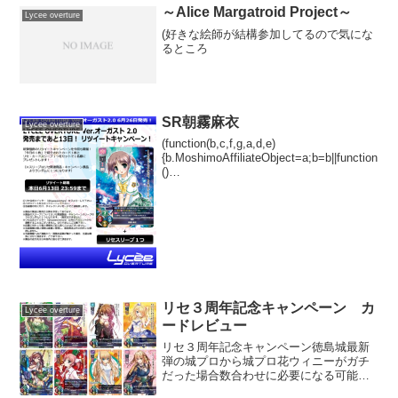
～Alice Margatroid Project～
Lycee overture
(好きな絵師が結構参加してるので気にな
るところ
SR朝霧麻衣
Lycee overture
(function(b,c,f,g,a,d,e)
{b.MoshimoAffiliateObject=a;b=b||function
()
{arguments.currentScript=c.currentScript||
c.scripts;(...
リセ３周年記念キャンペーン カ
Lycee overture
ードレビュー
リセ３周年記念キャンペーン徳島城最新
弾の城プロから城プロ花ウィニーがガチ
だった場合数合わせに必要になる可能性
があるかもしれませんしないかもしれま