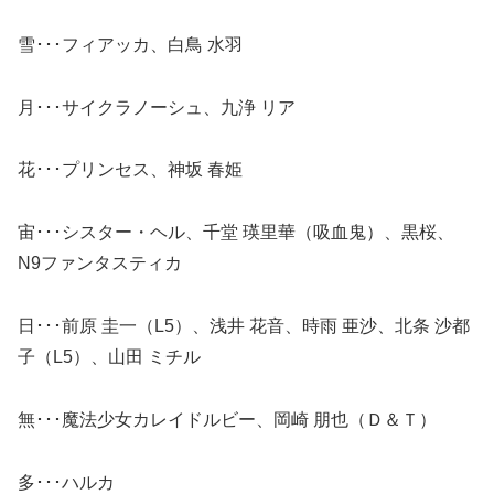
雪･･･フィアッカ、白鳥 水羽
月･･･サイクラノーシュ、九浄 リア
花･･･プリンセス、神坂 春姫
宙･･･シスター・ヘル、千堂 瑛里華（吸血鬼）、黒桜、
N9ファンタスティカ
日･･･前原 圭一（L5）、浅井 花音、時雨 亜沙、北条 沙都
子（L5）、山田 ミチル
無･･･魔法少女カレイドルビー、岡崎 朋也（Ｄ＆Ｔ）
多･･･ハルカ