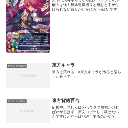
天下の飛将軍らしからぬスペックですが
能力は強力無比曹操辺りと組むと手が付
けられない辺りがいかにもifっぽいですね
リセ オーバーチュア Ver.ネクストン 1.0
ブースターパック (function(b,c,f,g,a,d,e)
{b.Mo...
東方キャラ
Lycee overture
東方は荒れる ×東方キャラが出ると荒ら
しが荒らす ○
東方背徳百合
Lycee overture
応援中。詳しくはpixivでタグ検索かけれ
ばわかるはず。原文コピーして載せたい
んですけどやっぱり許可要るのかな？
←(載せてる奴が言えるセリフではないｗ)
もっと増えろー。