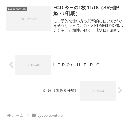
FGO 今日の1枚 11/18（SR刑部
Lycee overture
姫・U孔明）
モヨ子的な使い方や武部的な使い方がで
きそうなキャラ。2ハンドDMG3のDP0パ
ンチャーと相性が良く、花や日と組むと
エレナやユースティアの役割を手札0で果
たせる上にスルーされると複数の列で威
嚇出来るので、ウィニー系のデッキと結
構相性が良さそう...
H･E･R･O！ H・E・R・O！
棗 鈴（気高き仔猫）
ホーム
Lycee overture