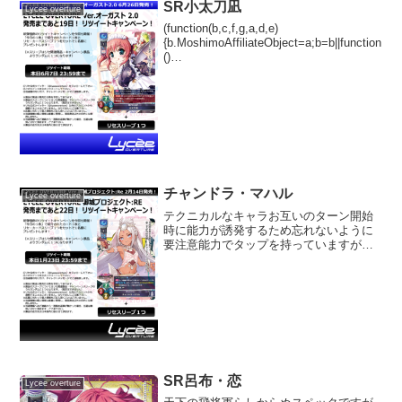
SR小太刀凪
Lycee overture
(function(b,c,f,g,a,d,e)
{b.MoshimoAffiliateObject=a;b=b||function
()
{arguments.currentScript=c.currentScript||
c.scripts;(...
チャンドラ・マハル
Lycee overture
テクニカルなキャラお互いのターン開始
時に能力が誘発するため忘れないように
要注意能力でタップを持っていますが条
件は厳しめおそらくではありますがデッ
キ単位でDPダウンキャラが多数居るもの
と思われます城プロ月はFGO月のような
コンセプトになるので...
SR呂布・恋
Lycee overture