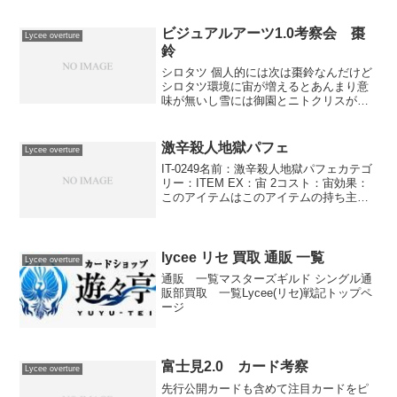
でかなり強い。前世でも強力でした。能
力は自身のブロック中にも使えますし、
行動済み状態でも使えます。失われない
ビジュアルアーツ1.0考察会 棗
Lycee overture
と強すぎるけ...
鈴
シロタツ 個人的には次は棗鈴なんだけど
シロタツ環境に宙が増えるとあんまり意
味が無いし雪には御園とニトクリスがい
るから結局どうなの？っていう疑惑はあ
るんですけどね。霧風直井ニトクリスも
増えたしねシロタツ そだねー（おりょう
激辛殺人地獄パフェ
Lycee overture
も増えたわまぁおりょ...
IT-0249名前：激辛殺人地獄パフェカテゴ
リー：ITEM EX：宙 2コスト：宙効果：
このアイテムはこのアイテムの持ち主の
キャラに装備できない。このアイテムを
装備したとき、このアイテムの持ち主は
このアイテムの持ち主のデッキから１枚
ドローす...
lycee リセ 買取 通販 一覧
Lycee overture
通販 一覧マスターズギルド シングル通
販部買取 一覧Lycee(リセ)戦記トップペ
ージ
富士見2.0 カード考察
Lycee overture
先行公開カードも含めて注目カードをピ