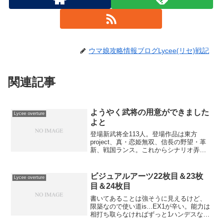
ウマ娘攻略情報ブログLycee(リセ)戦記
関連記事
ようやく武将の用意ができました
Lycee overture
よと
登場新武将全113人。登場作品は東方
project、真・恋姫無双、信長の野望・革
新、戦国ランス。これからシナリオ弄り
のターン！そしてSan11PKMEが案の定文
字化けしてて苦戦ちう。
ビジュアルアーツ22枚目＆23枚
Lycee overture
目＆24枚目
書いてあることは強そうに見えるけど、
限築なので使い道is...EX1が辛い。能力は
相打ち取らなければずっと1ハンデスなの