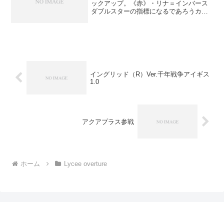
ックアップ。《赤》・リナ＝インバース
ダブルスターの指標になるであろうカー
ド。アプリコット×２の性能なら☆も二倍
とな。《黒》・南リカだから基本カード
をレアにするのはやめろと（ry《青》・
アラシ色々付いてる。...
イングリッド（R）Ver.千年戦争アイギス
1.0
アクアプラス参戦
ホーム
Lycee overture