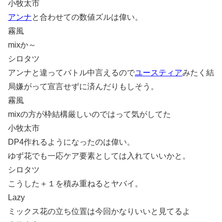
小牧太市
アンナ
と合わせての数値ズルは偉い。
霧風
mixか～
シロタツ
アンナと違ってバトル中言えるので
ユースティア
みたく結
局嫌がって宣言せずに済んだりもしそう。
霧風
mixの方が枠結構厳しいのではって気がしてた
小牧太市
DP4作れるようになったのは偉い。
ゆず花でも一応ケア要素としては入れていいかと。
シロタツ
こうした＋１を積み重ねるとヤバイ。
Lazy
ミックス花の立ち位置は今回かなりいいと見てるよ