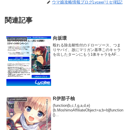
ウマ娘攻略情報ブログLycee(リセ)戦記
関連記事
向坂環
Lycee overture
殴れる除去耐性付のドローソース、つま
りヤバイ、故にマリガン基準このキャラ
を出したターンにもう1体キャラをAFに
出して1ドローし、次のターンにAFにキ
ャラを出して1ドローしてから相打ちを取
ると驚きの0ハンドキャラに化けます貴明
と違ってタマ姉の...
R伊那子柚
Lycee overture
(function(b,c,f,g,a,d,e)
{b.MoshimoAffiliateObject=a;b=b||function
()
{arguments.currentScript=c.currentScript||
c.scripts;(...