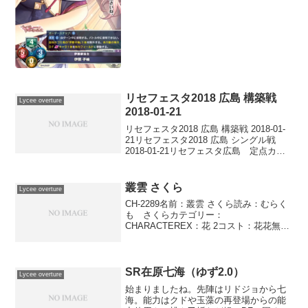
リセフェスタ2018 広島 構築戦
Lycee overture
2018-01-21
リセフェスタ2018 広島 構築戦 2018-01-
21リセフェスタ2018 広島 シングル戦
2018-01-21リセフェスタ広島 定点カメ
ラ配信遊々亭攻略ブログ行ってきまし
た。直前まで調整していたの相打ち発動
を主軸にした月日ウィニー。酒...
叢雲 さくら
Lycee overture
CH-2289名前：叢雲 さくら読み：むらく
も さくらカテゴリー：
CHARACTEREX：花 2コスト：花花無登
場位置：－●●－●●AP：4DP：1SP：1ツ
ンデレ強気メイド 自分の場のエリア1枚
を破棄する。破棄したとき、このキャラ
を未行動...
SR在原七海（ゆず2.0）
Lycee overture
始まりましたね。先陣はリドジョから七
海。能力はクドや玉藻の再登場からの能