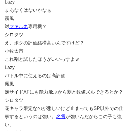
Lazy
まあなくはないかなぁ
霧風
対
ファルネ
専用機？
シロタツ
え、ボクの評価結構高いんですけど？
小牧太市
これ割と試したほうがいいっすよｗ
Lazy
バトル中に使えるのは高評価
霧風
逆サイドAFにも能力飛ぶから割と数値ズルできるとか？
シロタツ
花キャラ限定なのが悲しいけど止まってもSP以外での仕
事するというのは強い。
名雪
が強いんだからこの子も強
い。