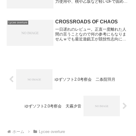
力使用や、桃や乙坂など軽いDFで固めれ
ば殴りたくなくなる布陣を組めそうで
す。追記：構築済みの花属性に封入され
ているムラサメ辺りのアグレッシブ持ち
と組み合わせると継続して...
CROSSROADS OF CHAOS
Lycee overture
一日遅れのレビュー。正直一度離れた人
間の言うことなので何の参考にもなりま
せんｗでも最近遊戯王が競技性志向にな
って面白くなってきているので戻ろうか
なぁ、と思っています。・椿姫(つばき)テ
ィタニアル植物デッキが組みたくなりま
した。ロードポイズン...
ゆずソフト2.0考察会 二条院羽月
ゆずソフト2.0考察会 天霧夕音
ホーム
Lycee overture