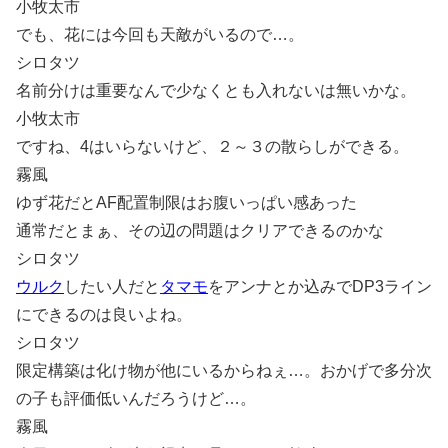
小牧太市
でも、花には今回も天敵がいるので…。
シロタツ
名前分けは重要なんで少なくとも入れないは無いかな。
小牧太市
ですね、4はいらないけど、２～３の散らしができる。
霧風
ゆず花だとAF配置制限はお腹いっぱい感あった
通常だとまぁ、その辺の問題はクリアできるのかな
シロタツ
ウルク
したい人だと
タマモ
をアンナとか込みでDP3ライン
にできるのは良いよね。
シロタツ
限定構築は化け物が他にいるからねぇ…。おかげで多分次
の子も評価低いんだろうけど…。
霧風