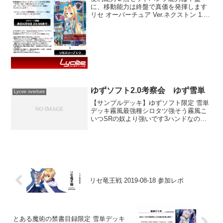
に、移動能力は終盤で真価を発揮します
リセ オーバーチュア Ver.ネクストン 1.0
ブースターパック (function(b,c,f,g,a,d,e)
{b.MoshimoAffiliateObject=...
ゆずソフト2.0考察会 ゆず雪単
Lycee overture
【サンプルデッキ】ゆずソフト限定 雪単
デッキ霧風最強種シロタツ強そう霧風こ
いつSRの奴より強いです3ハンドなのに
シロタツ日いじめのイメージLazy3コスト
強い小牧太市まあ、開始時自動発動が偉
くないわけない霧風実質4点でしかも1点
減速で、ゆず...
リセ竜王戦 2019-08-18 参加レポ
とある魔術の禁書目録限定 雪単デッキ