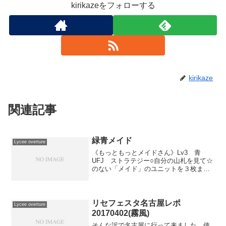
kirikazeをフォローする
kirikaze
関連記事
緑青メイド
Lycee overture
《もっともっとメイドさん》Lv3 青
UFJ ストラテジー○自分の山札を見て☆
のない「メイド」のユニットを３枚まで
選んで相手に見せ、手札に加える。残り
の山札をシャッフルし、自分の手札を２
枚選び、捨てる。【おのおの持ち場につ
き、本分を尽くせ】...
リセフェスタ名古屋レポ
Lycee overture
20170402(霧風)
そんな訳で名古屋に行って来ました。使