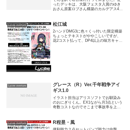
ったデッキは、大阪フェスタ入賞のゆき
おさん原案ロブさん構築のカルデアス4投
のEX2多めの花日を自分なりに弄った形
です。やる度に違う姿を見せてくれるの
で、お二人も言ってますが色んなゲーム
松江城
Lycee overture
プランを立てられるの...
2ハンドDMG3に色々くっ付いた限定構築
ちょっとテキストがややこしいですが、
花2コスト払って、DP4以上の味方キャラ
が攻撃しているバトル相手のDPを2にす
る能力ですサポート等で上昇したDPも問
答無用で2にできますが、手札1枚に見合
うかどうか...
グレース（R）Ver.千年戦争アイ
Lycee overture
ギス1.0
イラスト担当はアリスソフトでお馴染み
のおにぎりくん。EX1ながら月3点という
奇数コストなのでそこまで事故率を上げ
る事はない。とはいえ前配置（※1）は終
盤に手札で腐る可能性はある。攻撃面は
DMG3ながらサイドステップにSP2と
R程昱・風
Lycee overture
中々。能力は王子...
便利能力２点セットパンプ能力は中盤