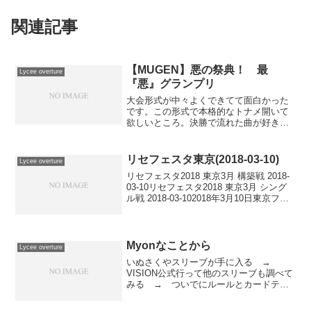
関連記事
【MUGEN】悪の祭典！ 最
Lycee overture
『悪』グランプリ
大会形式が中々よくできてて面白かった
です。この形式で本格的なトナメ開いて
欲しいところ。決勝で流れた曲が好きな
やつだったんで個人的に盛り上がりまし
たｗ
リセフェスタ東京(2018-03-10)
Lycee overture
リセフェスタ2018 東京3月 構築戦 2018-
03-10リセフェスタ2018 東京3月 シング
ル戦 2018-03-102018年3月10日東京フェ
スタレポート今年に入ってから負け負け
の負け連打でソウルジェムが濁りきって
しまったので、心...
Myonなことから
Lycee overture
いぬさくやスリーブが手に入る →
VISION公式行って他のスリーブも調べて
みる → ついでにルールとカードテキ
スト確認してみる → やべぇ･･･面白そ
うだ･･･という訳でVISIONやりたくなっ