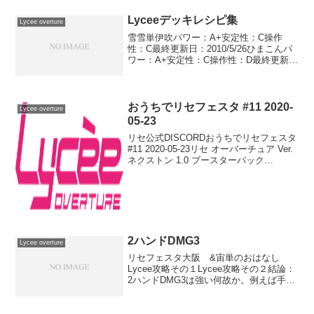
てしまった･･･金無いのに･･･。とりあえ
ず...
Lyceeデッキレシピ集
Lycee overture
雪雪単伊吹パワー：A+安定性：C操作
性：C最終更新日：2010/5/26ひまこんパ
ワー：A+安定性：C操作性：D最終更新
日：2010/3/27月月単ガーネットパワー：
A安定性：D操作性：D最終更新日：
2010/9/12月単ハイランダービート...
おうちでリセフェスタ #11 2020-
Lycee overture
05-23
リセ公式DISCORDおうちでリセフェスタ
#11 2020-05-23リセ オーバーチュア Ver.
ネクストン 1.0 ブースターパック
BOX(function(b,c,f,g,a,d,e)
{b.MoshimoAffiliateObje...
2ハンドDMG3
Lycee overture
リセフェスタ大阪 &宙単のおはなし
Lycee攻略その１Lycee攻略その２結論：
2ハンドDMG3は強い何故か。例えば手札
を6枚持っていたとしよう。おもむろにネ
クロノミコンとペルーンを出してみたと
する。その場合、打点は6点になる。では