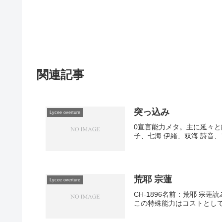
関連記事
突っ込み
Lycee overture
0宣言能力メタ。主に延々と
子、七海 伊緒、双海 詩音、
荒耶 宗蓮
Lycee overture
CH-1896名前：荒耶 宗蓮
この特殊能力はコストとして