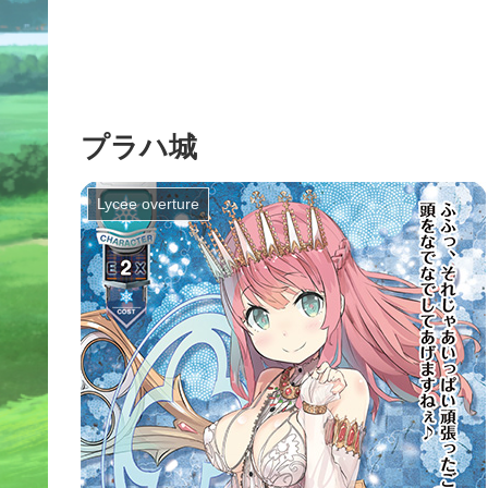
プラハ城
Lycee overture