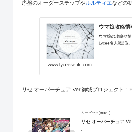
序盤のオーダーステップや
ルルティエ
などの
ウマ娘攻略情報
ウマ娘の攻略や情報
Lycee名人戦2位。
www.lyceesenki.com
リセ オーバーチュア Ver.御城プロジェクト：RE
ムービック(movic)
リセ オーバーチュア Ver
-