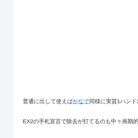
普通に出して使えば
かなで
同様に実質1ハンド
EX2の手札宣言で除去が打てるのも中々画期