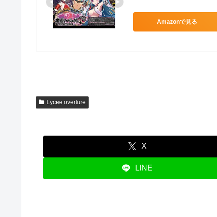
Amazonで見る
Lycee overture
X
LINE