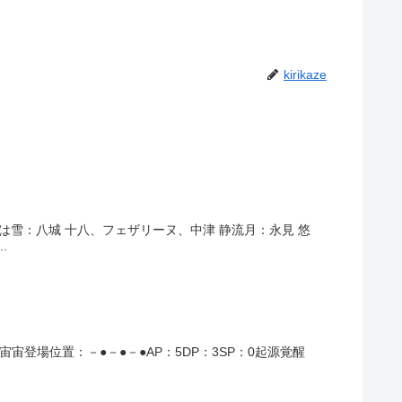
kirikaze
雪：八城 十八、フェザリーヌ、中津 静流月：永見 悠
.
宙宙登場位置：－●－●－●AP：5DP：3SP：0起源覚醒