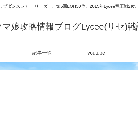
シチー リーダー。第5回LOH39位。2019年Lycee竜王戦2位。201
ウマ娘攻略情報ブログLycee(リセ)戦
記事一覧
youtube