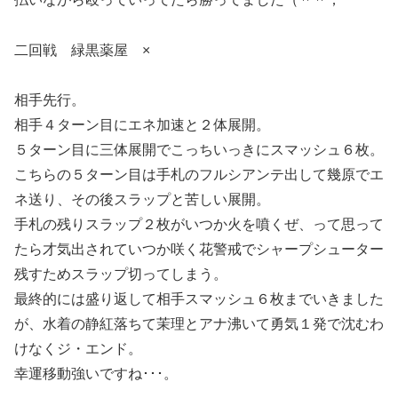
二回戦 緑黒薬屋 ×
相手先行。
相手４ターン目にエネ加速と２体展開。
５ターン目に三体展開でこっちいっきにスマッシュ６枚。
こちらの５ターン目は手札のフルシアンテ出して幾原でエ
ネ送り、その後スラップと苦しい展開。
手札の残りスラップ２枚がいつか火を噴くぜ、って思って
たら才気出されていつか咲く花警戒でシャープシューター
残すためスラップ切ってしまう。
最終的には盛り返して相手スマッシュ６枚までいきました
が、水着の静紅落ちて茉理とアナ沸いて勇気１発で沈むわ
けなくジ・エンド。
幸運移動強いですね･･･。