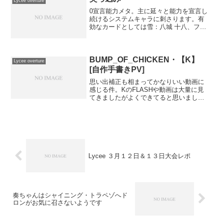
Lycee overture
0宣言能力メタ。主に延々と能力を宣言し
続けるシステムキャラに刺さります。有
効なカードとしては雪：八城 十八、フェ
ザリーヌ、中津 静流月：永見 悠子、七海
伊緒、双海 詩音、フィリ、神楽坂 京子、
花：ジュリアン、村田 千果、宙：雲雀丘
由貴、...
BUMP_OF_CHICKEN・【K】
Lycee overture
[自作手書きPV]
思い出補正も相まってかなりいい動画に
感じる件。KのFLASHや動画は大量に見
てきましたがよくできてると思いまし
た。
Lycee ３月１２日＆１３日大会レポ
奏ちゃんはシャイニング・トラペゾへド
ロンがお気に召さないようです