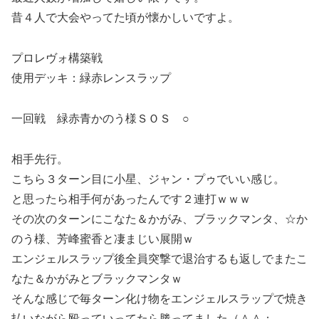
昔４人で大会やってた頃が懐かしいですよ。
プロレヴォ構築戦
使用デッキ：緑赤レンスラップ
一回戦 緑赤青かのう様ＳＯＳ ○
相手先行。
こちら３ターン目に小星、ジャン・プゥでいい感じ。
と思ったら相手何があったんです２連打ｗｗｗ
その次のターンにこなた＆かがみ、ブラックマンタ、☆か
のう様、芳峰蜜香と凄まじい展開ｗ
エンジェルスラップ後全員突撃で退治するも返しでまたこ
なた＆かがみとブラックマンタｗ
そんな感じで毎ターン化け物をエンジェルスラップで焼き
払いながら殴っていってたら勝ってました（＾＾；