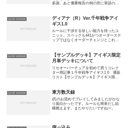
多謝。あと優勝報告の例の所に筆談の枚
数書いとけばよかったｗ雪単で筆談が必
要なのってファータ型じゃないかとバケ
ネコ氏に言われてまさしくその通りだと
ディアナ（R）Ver.千年戦争アイ
Lycee overture
思いました。相手が回復す...
ギス1.0
ルールに干渉する珍しい能力を持ったユ
ニット。スペックも441かつオーダーステ
ップではなくオーダーチェンジとこれま
た珍しい数値。能力宣言に手札を1枚使う
ため相打ちでは元が取れず、一方ダウン
を狙える状況が能力の使用タイミングと
【サンプルデッキ】アイギス限定
Lycee overture
なる。ただ一方ダウ...
月単デッキについて
リセオーバーチュアを初めて買うコレク
ター用記事１千年戦争アイギス1.0 通販
リスト【サンプルデッキ】アイギス限定
月単デッキ詳細は公式リンクにて。魔物
を討つ者のハンド1枚多い版。億年の旅で
は対処できない月単の天敵である遊佐や
東方数天録
Lycee overture
翁などにもバッチ...
i氏のお奨めでプレイしてみましたがかな
り面白かったです。ルールも簡単だし結
構燃えます。またやりたいですねー。
突っ込み