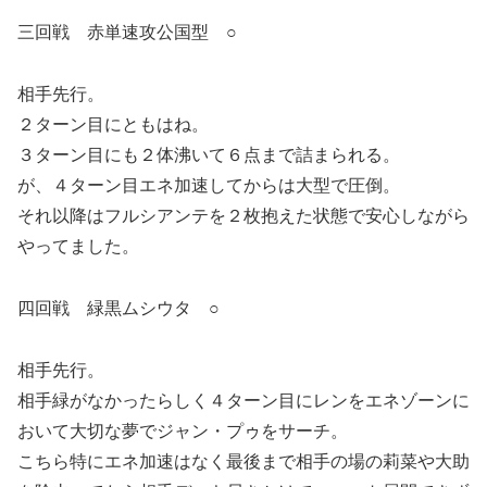
三回戦 赤単速攻公国型 ○
相手先行。
２ターン目にともはね。
３ターン目にも２体沸いて６点まで詰まられる。
が、４ターン目エネ加速してからは大型で圧倒。
それ以降はフルシアンテを２枚抱えた状態で安心しながら
やってました。
四回戦 緑黒ムシウタ ○
相手先行。
相手緑がなかったらしく４ターン目にレンをエネゾーンに
おいて大切な夢でジャン・プゥをサーチ。
こちら特にエネ加速はなく最後まで相手の場の莉菜や大助