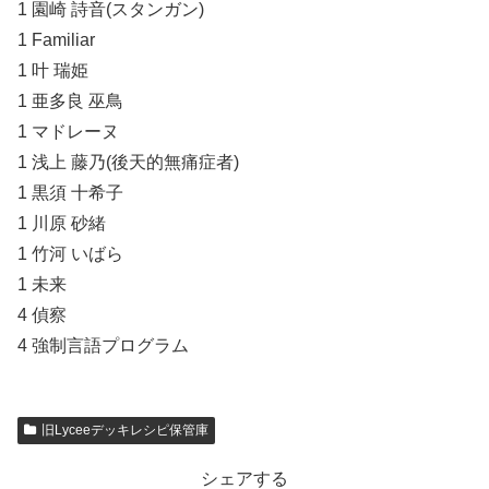
1 園崎 詩音(スタンガン)
1 Familiar
1 叶 瑞姫
1 亜多良 巫鳥
1 マドレーヌ
1 浅上 藤乃(後天的無痛症者)
1 黒須 十希子
1 川原 砂緒
1 竹河 いばら
1 未来
4 偵察
4 強制言語プログラム
旧Lyceeデッキレシピ保管庫
シェアする