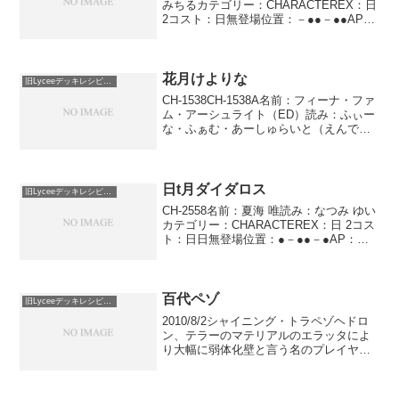
みちるカテゴリー：CHARACTEREX：日
2コスト：日無登場位置：－●●－●●AP：
1DP：3SP：2感謝の気持ちこの特殊能力
は特殊能力を宣言するためのコストとし
て宣言する。バトル中に使用で...
花月けよりな
旧Lyceeデッキレシピ保管庫
CH-1538CH-1538A名前：フィーナ・ファ
ム・アーシュライト（ED）読み：ふぃー
な・ふぁむ・あーしゅらいと（えんでぃ
んぐ）カテゴリー：CHARACTEREX：月
2コスト：登場位置：－●－－●－AP：
4DP：2SP：3コンバージョン...
日t月ダイダロス
旧Lyceeデッキレシピ保管庫
CH-2558名前：夏海 唯読み：なつみ ゆい
カテゴリー：CHARACTEREX：日 2コス
ト：日日無登場位置：●－●●－●AP：
3DP：1SP：2ステップ ダイダロス 自分
のゴミ箱のアイテム1枚を味方キャラ1体
に使用代償を支払い装備する。...
百代ペゾ
旧Lyceeデッキレシピ保管庫
2010/8/2シャイニング・トラペゾヘドロ
ン、テラーのマテリアルのエラッタによ
り大幅に弱体化壁と言う名のプレイヤー
を相手にソリティアをする作業 ver.みな
とそふと月17枚EX0 ×44 スケさんカクさ
んEX1 ×131 天誅4 巫女のみ...