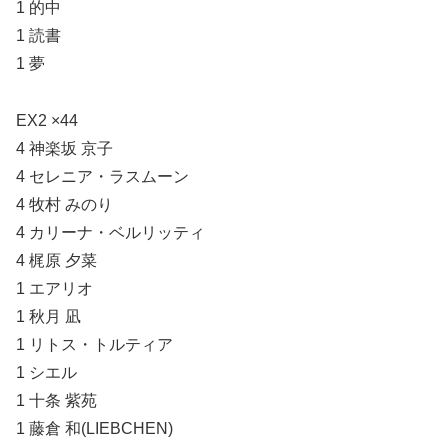
1 的中
1 読書
1 夢
EX2 ×44
4 神楽坂 京子
4 セレニア・ラスムーン
4 牧村 みのり
4 カリーナ・ベルリッティ
4 梶原 夕菜
1 エアリオ
1 秋月 凪
1 リトス・トルティア
1 シエル
1 十条 紫苑
1 藤倉 和(LIEBCHEN)