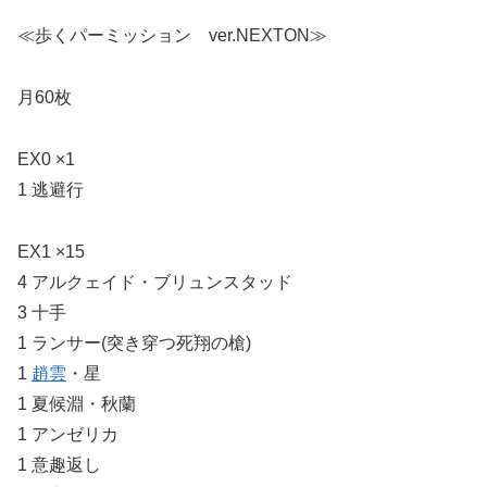
≪歩くパーミッション ver.NEXTON≫
月60枚
EX0 ×1
1 逃避行
EX1 ×15
4 アルクェイド・ブリュンスタッド
3 十手
1 ランサー(突き穿つ死翔の槍)
1
趙雲
・星
1 夏候淵・秋蘭
1 アンゼリカ
1 意趣返し