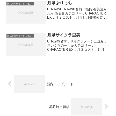
月単ぷりっち
旧Lyceeデッキレシピ保管庫
CH-0949CH-0949B名前：根良 有美読み：
ねら あるみカテゴリー：CHARACTER
EX：月 2 コスト：月月月月登場位置：●
－●－●－AP：3DP：2SP：3プロジェク
ト 自分のゴミ箱のカード1枚を自分の
「プロジェクト」カード...
月単サイクラ里美
旧Lyceeデッキレシピ保管庫
CH-1249名前：サイクラノーシュ読み：
さいくらのーしゅカテゴリー：
CHARACTER EX：月 2 コスト：月月登
場位置：●●●●●●AP：3DP：3SP：2コン
バージョン:ウェスパシアヌス高速詠唱自
ターン中に使用する。次の自分のウォ
ー...
脳内アップデート
花月時空転移