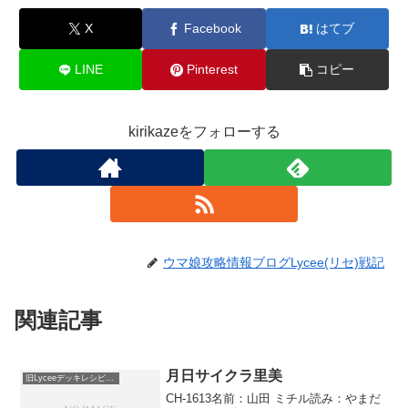
X
Facebook
はてブ
LINE
Pinterest
コピー
kirikazeをフォローする
ウマ娘攻略情報ブログLycee(リセ)戦記
関連記事
月日サイクラ里美
旧Lyceeデッキレシピ保管庫
CH-1613名前：山田 ミチル読み：やまだ