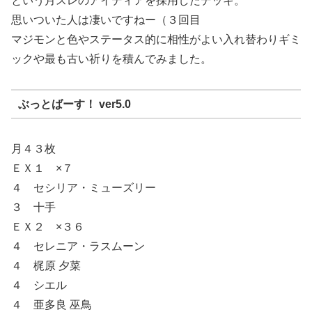
という月スレのアイディアを採用したデッキ。
思いついた人は凄いですねー（３回目
マジモンと色やステータス的に相性がよい入れ替わりギミ
ックや最も古い祈りを積んでみました。
ぶっとばーす！ ver5.0
月４３枚
ＥＸ１ ×７
４ セシリア・ミューズリー
３ 十手
ＥＸ２ ×３６
４ セレニア・ラスムーン
４ 梶原 夕菜
４ シエル
４ 亜多良 巫鳥