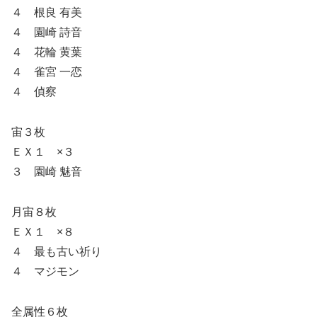
４ 根良 有美
４ 園崎 詩音
４ 花輪 黄葉
４ 雀宮 一恋
４ 偵察
宙３枚
ＥＸ１ ×３
３ 園崎 魅音
月宙８枚
ＥＸ１ ×８
４ 最も古い祈り
４ マジモン
全属性６枚