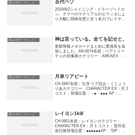
対象のキャ...
百代ペゾ
旧Lyceeデッキレシピ保管庫
2010/8/2シャイニング・トラペゾヘドロ
ン、テラーのマテリアルのエラッタによ
り大幅に弱体化壁と言う名のプレイヤー
を相手にソリティアをする作業 ver.みな
とそふと月17枚EX0 ×44 スケさんカクさ
んEX1 ×131 天誅4 巫女のみ...
神は言っている。全てを記せと。
旧Lyceeデッキレシピ保管庫
更新情報メタカードまとめに委員長を追
加しました。AR-0074名前：ベアトリー
チェの肖像画カテゴリー：AREAEX：花
2コスト：花花効果：このエリアは中央列
の味方AFに配置する。自ターン開始時、
相手の指定した［コンバージョン］キャ
ラを除く...
月単リアビート
旧Lyceeデッキレシピ保管庫
CH-1687名前：九浄 リア読み：くじょう
りあカテゴリー：CHARACTER EX：月 2
コスト：登場位置：－●－●●● AP：
5DP：5SP：2コンバージョン:九浄 リア
カーディナルブライティア 自ターン中に
使用する。相手のゴミ箱の...
レイヨン1kill
旧Lyceeデッキレシピ保管庫
CH-0951名前：レイヨンカテゴリー：
CHARACTER EX：月 1 コスト：雪月花
宙日無登場位置：●●●●●●AP：7DP：