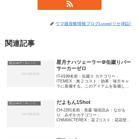
ウマ娘攻略情報ブログLycee(リセ)戦記
関連記事
星月ナハツェーラー＠缶蹴りバー
旧Lyceeデッキレシピ保管庫
サーカーゼロ
IT-0199名前：缶蹴り カテゴリー：
ITEMEX：無 2 コスト：効果：味方キャ
ラに装備する。このアイテムを装備した
とき、このキャラを行動済み状態にす
る。このアイテムが場を離れるとき、こ
のキャラを未行動状態にし、このアイテ
だよもん1Shot
旧Lyceeデッキレシピ保管庫
ムをゲームから...
CH-2281名前：長森 瑞佳読み：ながも
り みずかカテゴリー：
CHARACTEREX：花 2コスト：花花登場
位置：●－●●●●AP：1DP：3SP：3サポ
ーター だよもん星人このキャラのサポー
トを宣言したとき、バトル終了時まで、