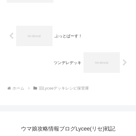
3SP：2コンバージョン：間宮 輝気ジャ
ンプ アグレッシブペナルティ ラディア
ンス バトル中に使用する。持ち...
ぶっとばーす！
ツンデレデッキ
ホーム
旧Lyceeデッキレシピ保管庫
ウマ娘攻略情報ブログLycee(リセ)戦記