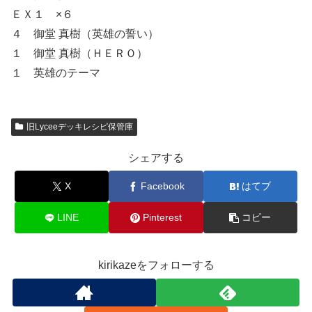
ＥＸ１ ×６
４ 御堂 真樹（英雄の誓い）
１ 御堂 真樹（ＨＥＲＯ）
１ 英雄のテーマ
旧Lyceeデッキレシピ保管庫
シェアする
X
Facebook
はてブ
LINE
Pinterest
コピー
kirikazeをフォローする