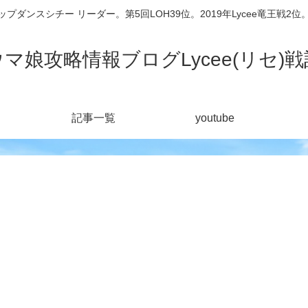
シチー リーダー。第5回LOH39位。2019年Lycee竜王戦2位。201
ウマ娘攻略情報ブログLycee(リセ)戦
記事一覧
youtube