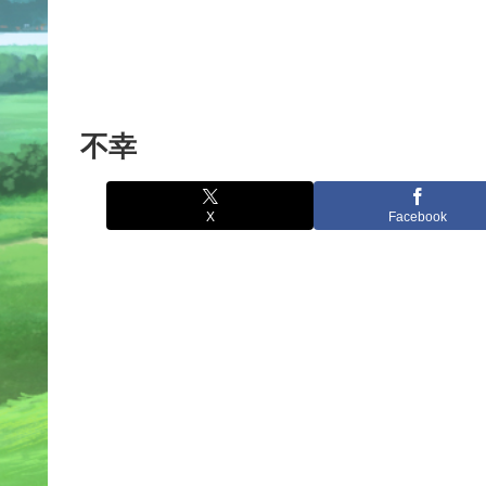
不幸
X
Facebook