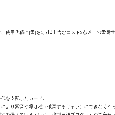
、使用代償に[雪]を1点以上含むコスト3点以上の雪属
時代を支配したカード。
タにより紫音や凛は種（破棄するキャラ）にできなくな
耐性を備えているといえ、強制言語プログラムや激辛殺