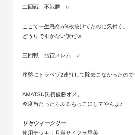
二回戦 不戦勝 ○
ここで一生懸命が4枚抜けてたのに気付く。
どうりで引かない訳だｗ
三回戦 雪宙メレム ○
序盤にトラペゾ2連打して除去こなかったので
AMATSU氏初優勝オメ。
今度当たったらふるもっこにしてやんよ♪
リセウィークリー
使用デッキ：月単サイクラ里美