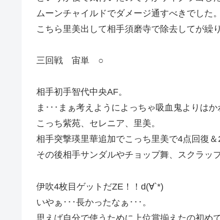
ムーンチャイルドでダメージ通すべきでした
こちら里美出して相手須磨寺で除去してが繰
三回戦 宙単 ○
相手初手智代中央AF。
ま･･･まぁ考えようによっちゃ吸血鬼よりは
こっち紫苑、セレニア、里美。
相手突撃瑛里華追加でこっち里美で4点回復＆
その後相手サンダルやチョップ舞、スクラッ
伊吹4枚目ゲットだZE！！d(∀`*)
いやぁ･･･長かったなぁ･･･。
思えば自分で使うために上位賞揃えたの初め