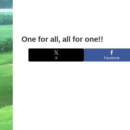
One for all, all for one!!
X
Facebook