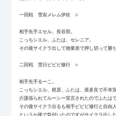
一回戦 雪宙メレム伊吹 ○
相手先手エセル、長谷部。
こっちシエル、ふたは、セレニア。
その後サイクラ出して物量差で押し切って勝
二回戦 雪日ピピピ修行 ○
相手先手るーこ。
こっちシエル、梶原、ふたは、亜多良で不幸
介護張られてルーシー宣言されたのでふたはで
その後サイクラ出るも相手ピピピ修行と自由
というか後で気付いたのですがサイクラ出し