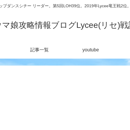
シチー リーダー。第5回LOH39位。2019年Lycee竜王戦2位。201
ウマ娘攻略情報ブログLycee(リセ)戦
記事一覧
youtube