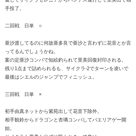
手投了。
二回戦 日単 ○
亜沙渡してるのに何故亜多良で亜沙と言わずに花音とか言
ってるんでしょうかね。
案の定亜沙コンバで知絵釣られて里美回復封印される。
残り1点まで詰められるも、サイクラ-2でターンを凌いで
最後はシエルのジャンプでフィニッシュ。
三回戦 日単 ×
初手由真ネットから紫苑出して花音下除外。
相手観鈴からドラゴンと杏璃コンバしてパエリアゲー開
始。