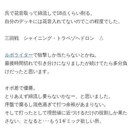
呉で花音取って綿流しで18点くらい削る。
自分のデッキには花音入れてないのでこの程度でした。
三回戦 シャイニング・トラペゾヘドロン △
ルポライター
で狙撃しか当たらないとかね。
最後時間切れで引き分けになりましたが続けてたら多分負
けだったと思います。
オポ差で優勝。
とりあえず綿流し要らないかなー、と思いました。
序盤で腐るし混色過ぎて打つ余裕があまりない。
そして打ったとして理想値に近づけるだけの役割しか果た
さない、となると･･･もう1ギミック欲しい所。