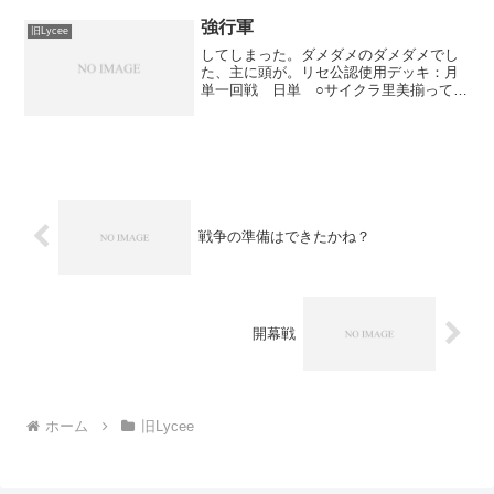
代、アーチャーＺＥＲＯ、アルクェイ
ド、転校生で引っ張った宮沢謙吾×２とフ
強行軍
旧Lycee
リッツが全て除去されると...
してしまった。ダメダメのダメダメでし
た、主に頭が。リセ公認使用デッキ：月
単一回戦 日単 ○サイクラ里美揃って勝
ち。令呪をいたずらで落とせたのが良か
った。二回戦 星日緊急マニュアル ×相
手初手沙都子コンバ。こっちいたずら、
シエル、セレニア、弓...
戦争の準備はできたかね？
開幕戦
ホーム
旧Lycee