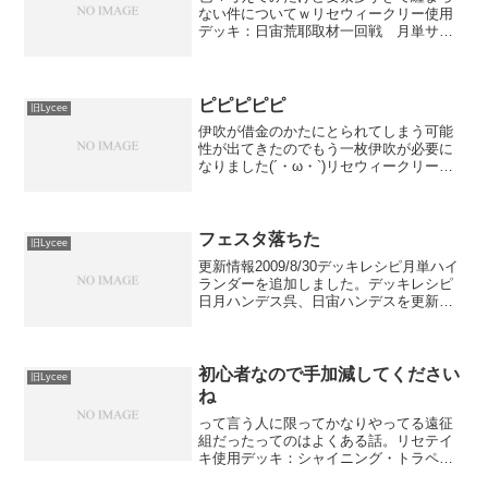
ない件についてｗリセウィークリー使用
デッキ：日宙荒耶取材一回戦 月単サイ
クラ里美 ○翠突っ込むタイミングが遅す
ぎた。あとエルダー忘れるとか論外すぎ
るｗ二回戦 花月ツゲバーン ○初手観鈴
から取材で手紙チート...
ピピピピピ
旧Lycee
伊吹が借金のかたにとられてしまう可能
性が出てきたのでもう一枚伊吹が必要に
なりました(´・ω・`)リセウィークリー使
用デッキ：雪日ピピピ修行一回戦 花単 ×
先手長谷部エセル。相手マルチ久門成
瀬。こっち久門対面にルーシー。返しで
久門の下に覇道瑠...
フェスタ落ちた
旧Lycee
更新情報2009/8/30デッキレシピ月単ハイ
ランダーを追加しました。デッキレシピ
日月ハンデス呉、日宙ハンデスを更新し
ました。雪単伊吹選択肢多すぎて組むの
難しい･･･。夕姫と茜と天沢をどれだけ評
価してるかによって変わる･･･あと天使型
も追加...
初心者なので手加減してください
旧Lycee
ね
って言う人に限ってかなりやってる遠征
組だったってのはよくある話。リセテイ
キ使用デッキ：シャイニング・トラペゾ
ヘドロン一回戦 雪宙伊烏フラバ ○智