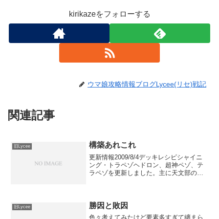
kirikazeをフォローする
ウマ娘攻略情報ブログLycee(リセ)戦記
関連記事
構築あれこれ
旧Lycee
更新情報2009/8/4デッキレシピシャイニ
ング・トラペゾヘドロン、超神ペゾ、テ
ラペゾを更新しました。主に天文部の
鍵、one day絡みの更新になります。投擲
ペゾのレシピは通常ペゾのレシピの下の
方に書いてあります。最近の2chの属性ス
レは参...
勝因と敗因
旧Lycee
色々考えてみたけど要素多すぎて纏まら