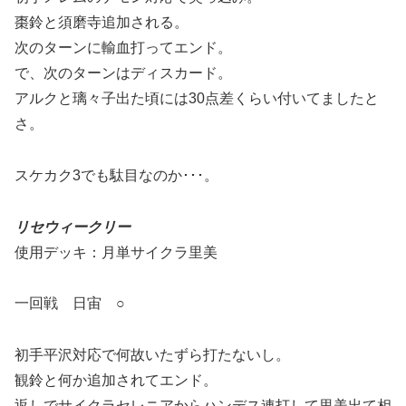
棗鈴と須磨寺追加される。
次のターンに輸血打ってエンド。
で、次のターンはディスカード。
アルクと璃々子出た頃には30点差くらい付いてましたと
さ。
スケカク3でも駄目なのか･･･。
リセウィークリー
使用デッキ：月単サイクラ里美
一回戦 日宙 ○
初手平沢対応で何故いたずら打たないし。
観鈴と何か追加されてエンド。
返しでサイクラセレニアからハンデス連打して里美出て相