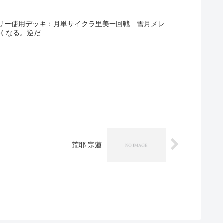
リー使用デッキ：月単サイクラ里美一回戦 雪月メレ
なる。逆だ...
荒耶 宗蓮