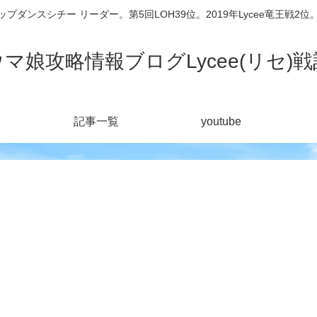
シチー リーダー。第5回LOH39位。2019年Lycee竜王戦2位。201
ウマ娘攻略情報ブログLycee(リセ)戦
記事一覧
youtube