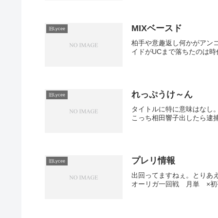
MIXベースド
旧Lycee
柏手や意趣返し何かがアン
イドがUCまで落ちたのは時代
れっぷうけ～ん
旧Lycee
タイトルに特に意味はなし
こっち相田響子出したら逮捕
プレリ情報
旧Lycee
出回ってますねぇ。とりあ
オーリガ一回戦 月単 ×初