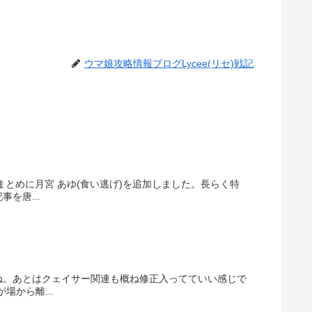
ウマ娘攻略情報ブログLycee(リセ)戦記
とめに月宮 あゆ(食い逃げ)を追加しました。長らく特
を唐...
ね。あとはクェイサー関連も概ね修正入ってていい感じで
から離...