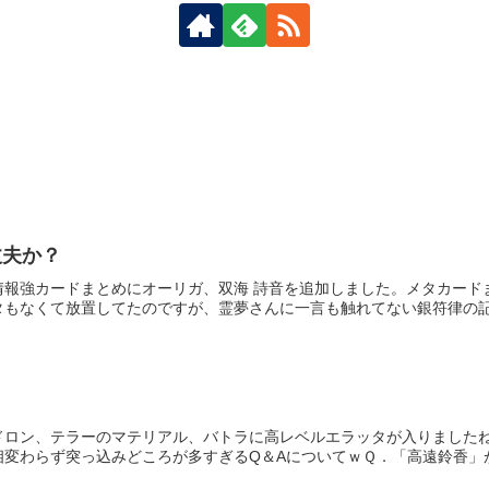
丈夫か？
報強カードまとめにオーリガ、双海 詩音を追加しました。メタカードま
もなくて放置してたのですが、霊夢さんに一言も触れてない銀符律の記事
ドロン、テラーのマテリアル、バトラに高レベルエラッタが入りました
変わらず突っ込みどころが多すぎるQ＆AについてｗＱ．「高遠鈴香」が場