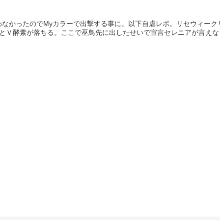
わなかったのでMyカラーで出撃する事に。以下自虐レポ。リセウィーク
とＶ酵素が落ちる。ここで巫鳥先に出したせいで宣言セレニアが言えなく