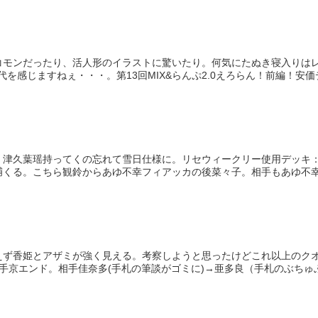
コモンだったり、活人形のイラストに驚いたり。何気にたぬき寝入りは
を感じますねぇ・・・。第13回MIX&らんぷ2.0えろらん！前編！安価デ.
。津久葉瑶持ってくの忘れて雪日仕様に。リセウィークリー使用デッキ
くる。こちら観鈴からあゆ不幸フィアッカの後菜々子。相手もあゆ不幸菜
えず香姫とアザミが強く見える。考察しようと思ったけどこれ以上のク
手京エンド。相手佳奈多(手札の筆談がゴミに)→亜多良（手札のぶちゅぶち