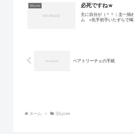
必死ですねｗ
旧Lycee
主に自分が（＾＾；圭一揃
ム ○先手初手いたずらで喝
ベアトリーチェの手紙
ホーム
旧Lycee