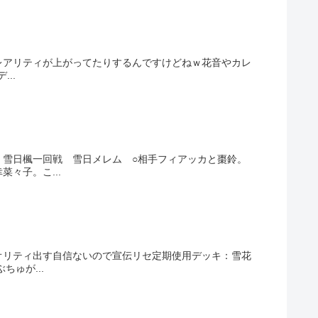
レアリティが上がってたりするんですけどねｗ花音やカレ
..
：雪日楓一回戦 雪日メレム ○相手フィアッカと棗鈴。
々子。こ...
オリティ出す自信ないので宣伝リセ定期使用デッキ：雪花
ゅが...