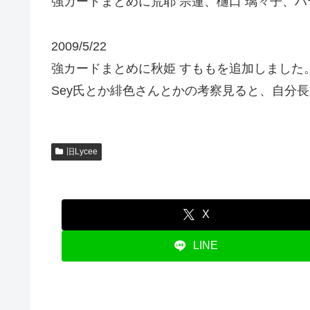
強カードまとめに荒耶 宗蓮、樋口 璃々子、
2009/5/22
強カードまとめに秋姫 すももを追加しました
Sey氏とか緋色さんとかの考察見ると、自分長
旧Lycee
X
LINE