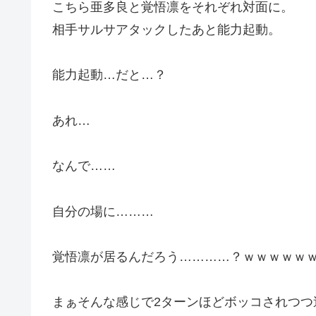
こちら亜多良と覚悟凛をそれぞれ対面に。
相手サルサアタックしたあと能力起動。
能力起動…だと…？
あれ…
なんで……
自分の場に………
覚悟凛が居るんだろう…………？ｗｗｗｗｗ
まぁそんな感じで2ターンほどボッコされつ