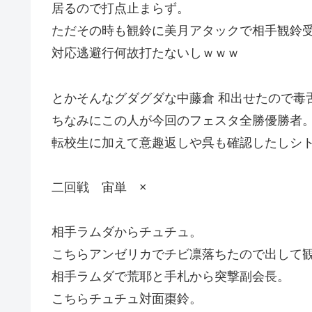
居るので打点止まらず。
ただその時も観鈴に美月アタックで相手観鈴
対応逃避行何故打たないしｗｗｗ
とかそんなグダグダな中藤倉 和出せたので毒
ちなみにこの人が今回のフェスタ全勝優勝者
転校生に加えて意趣返しや呉も確認したしシト
二回戦 宙単 ×
相手ラムダからチュチュ。
こちらアンゼリカでチビ凛落ちたので出して
相手ラムダで荒耶と手札から突撃副会長。
こちらチュチュ対面棗鈴。