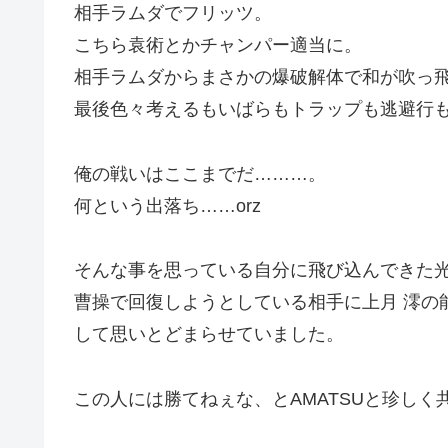
相手ラムダでフリッツ。
こちら袁術とかチャンパー適当に。
相手ラムダからまさかの爆破解体で和が吹っ
最後色々考えるもいばらもトラップも逃避行
俺の戦いはここまでだ………。
何という出落ち……orz
そんな事を思っている自分に飛び込んできた光
曹操で回復しようとしている相手に上月 澪の
して思いとどまらせていました。
この人には勝てねぇな、とAMATSUと珍し