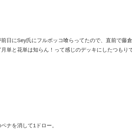
前日にSey氏にフルボッコ喰らってたので、直前で藤倉 
ど月単と花単は知らん！って感じのデッキにしたつもり
ペナを消して1ドロー。