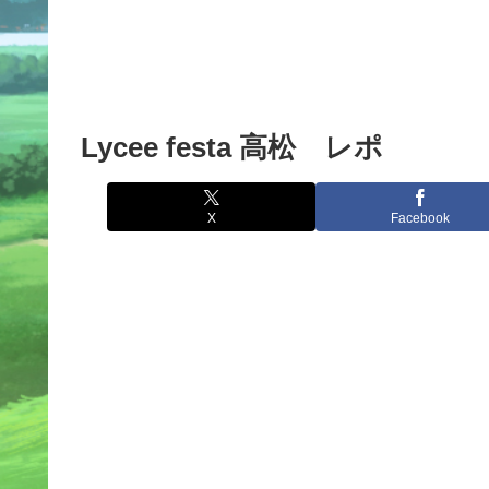
Lycee festa 高松 レポ
X
Facebook