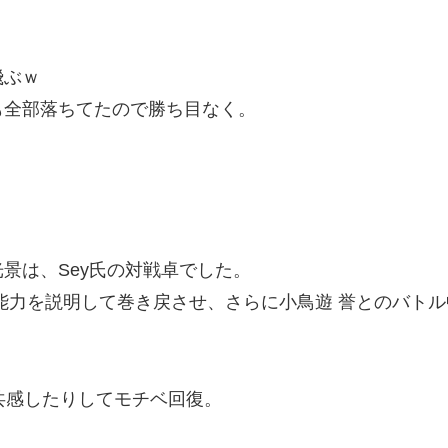
飛ぶｗ
も全部落ちてたので勝ち目なく。
景は、Sey氏の対戦卓でした。
能力を説明して巻き戻させ、さらに小鳥遊 誉とのバト
く共感したりしてモチベ回復。