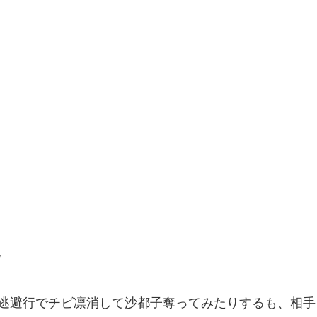
ｗ
つ逃避行でチビ凛消して沙都子奪ってみたりするも、相