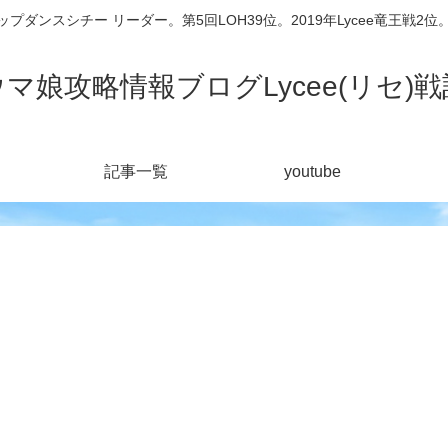
シチー リーダー。第5回LOH39位。2019年Lycee竜王戦2位。201
ウマ娘攻略情報ブログLycee(リセ)戦
記事一覧
youtube