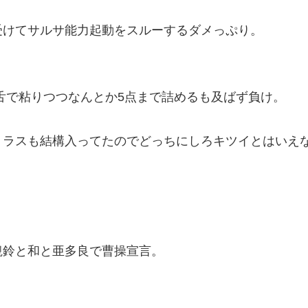
受けてサルサ能力起動をスルーするダメっぷり。
舌で粘りつつなんとか5点まで詰めるも及ばず負け。
。
ラスも結構入ってたのでどっちにしろキツイとはいえな
観鈴と和と亜多良で曹操宣言。