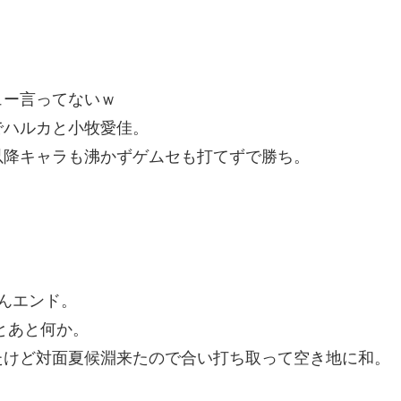
ュー言ってないｗ
でハルカと小牧愛佳。
以降キャラも沸かずゲムセも打てずで勝ち。
んエンド。
とあと何か。
たけど対面夏候淵来たので合い打ち取って空き地に和。