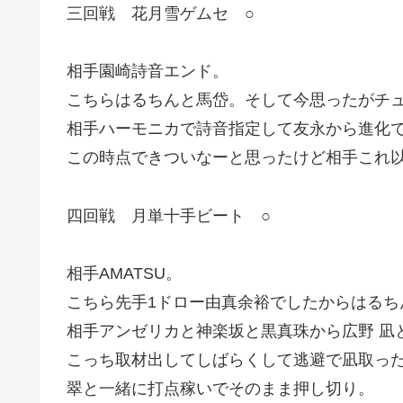
三回戦 花月雪ゲムセ ○
相手園崎詩音エンド。
こちらはるちんと馬岱。そして今思ったがチ
相手ハーモニカで詩音指定して友永から進化
この時点できついなーと思ったけど相手これ
四回戦 月単十手ビート ○
相手AMATSU。
こちら先手1ドロー由真余裕でしたからはるち
相手アンゼリカと神楽坂と黒真珠から広野 凪
こっち取材出してしばらくして逃避で凪取っ
翠と一緒に打点稼いでそのまま押し切り。