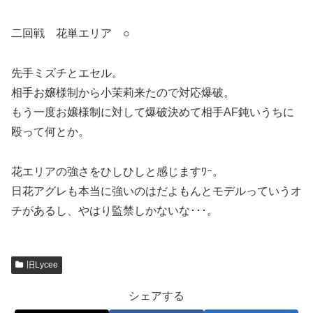
二回戦 花単エリア ○
先手ミズチとエセル。
相手お嬢様制から小茉莉来たので対応爆破。
もう一度お嬢様制に対して爆破決めて相手AF鈍いうちに
殴って何とか。
花エリアの強さをひしひしと感じますﾜｰ。
日花アグレも本当に強いのはだよもんとモデルっていうオ
チがあるし、やはり監禁しかないな･･･。
旧Lycee
シェアする