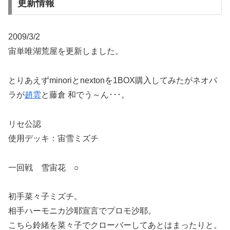
更新情報
2009/3/2
宙単唯湖荒屋を更新しました。
とりあえずminoriとnextonを1BOX購入してみたがネオパ
ラが
趙雲
と藤倉 和でう～ん･･･。
リセ公認
使用デッキ：宙雪ミズチ
一回戦 雪宙花 ○
初手菜々子ミズチ。
相手ハーモニカ沙耶宣言でプロモ沙耶。
こちら鈴緒を菜々子でクローバーしてあとはまったりと。