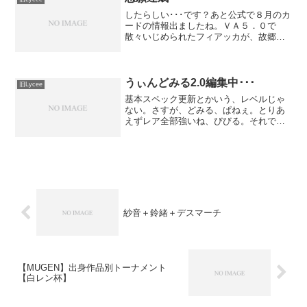
したらしい･･･です？あと公式で８月のカ
ードの情報出ましたね。ＶＡ５．０で
散々いじめられたフィアッカが、故郷で
もきりきりにいじめられて遂に新たな能
力を発現するみたいなのでwktkです。リ
セウィークリー使用デッキ：宙単るービ
ート一回戦 月単ひ...
うぃんどみる2.0編集中･･･
旧Lycee
基本スペック更新とかいう、レベルじゃ
ない。さすが、どみる、ぱねぇ。とりあ
えずレア全部強いね、びびる。それでい
てサインだのキラキカだののおかげで開
封率高いので値段控えめになってくれそ
うで嬉しい限り。将来性重視かスペック
重視かで大分ランクが変わ...
紗音＋鈴緒＋デスマーチ
【MUGEN】出身作品別トーナメント
【白レン杯】