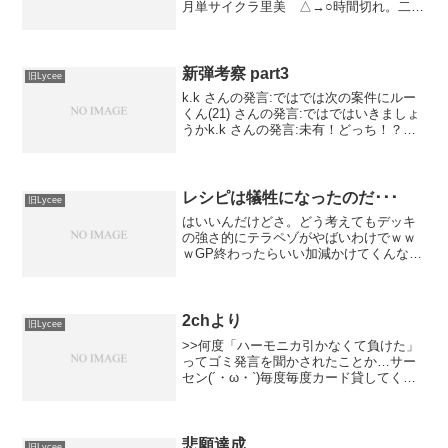
月単サイクラ里美 △→○時間切れ。二回
戦 雪花ハルカ ×初手エセル→かれんコ
ンバ。サイクラが3回消されたりで最後2
点届かず。三回戦 日単手紙 ×相手花音
→観鈴→コンバ...
新弾考察 part3
旧Lycee
k.k さんの発言:ではでは次の案件にルー
くん(21) さんの発言:ではではいきましょ
うかk.k さんの発言:未有！どっち！？ｗ
ｗルーくん(21) さんの発言:麒麟アダルト
のほうですｗk.k さんの発言:こっちです
かーｗまぁタップの方はうた...
レシピは犠牲になったのだ･･･
旧Lycee
はいいんだけどさ。どう考えてもデッキ
の強さ的にテラペゾがやばいわけでｗｗ
ｗGP終わったらいい加減かけてくんない
かな？(´・ω・`)でかい大会で上位独占と
かないのはみんな結構自重してたりする
部分があったりするので、汁鰤普通の強
デッキとかと勘違...
2chより
旧Lycee
>>何度「ハーモニカ引かなくて負けた」
ってゴミ発言を聞かされたことか…サー
セン(´・ω・`)毎度毎度カード貸してくれ
るバケネコ氏とSey氏に感謝。リセ公認
使用デッキ：雪単ちひろシュート一回
戦 雪花ローレル ○さて、シュートも橘
ちひろもあるか...
悲願達成
旧Lycee