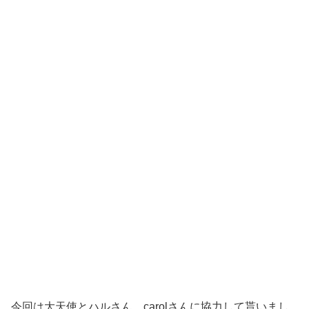
今回は大天使とハルさん、carolさんに協力して貰いまし