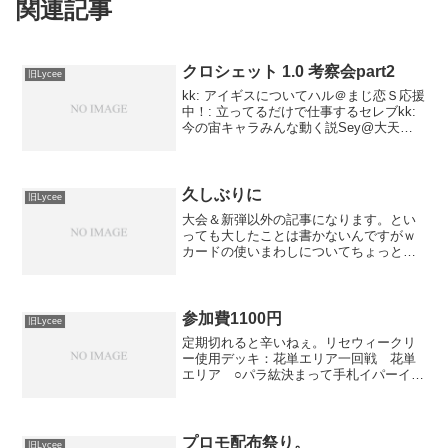
関連記事
クロシェット 1.0 考察会part2
旧Lycee
kk: アイギスについてハル＠まじ恋Ｓ応援
中！: 立ってるだけで仕事するセレブkk:
今の宙キャラみんな動く説Sey@大天使:
エラッタ前シルフィを超えてしまいまし
たcarol: つよいねーハル＠まじ恋Ｓ応援
中！: １列とおってないじゃんｗ...
久しぶりに
旧Lycee
大会＆新弾以外の記事になります。とい
っても大したことは書かないんですがｗ
カードの使いまわしについてちょっと思
ったことを。自分は必須カードを4枚しか
持っていません。なので自分一人でデッ
キを回す場合、デッキ間で必須カードを
使いまわします。で、そ...
参加費1100円
旧Lycee
定期切れると辛いねぇ。リセウィークリ
ー使用デッキ：花単エリア一回戦 花単
エリア ○パラ紘決まって手札イパーイの
状況。相手：さくらアタックします自
分：対応だよもんに迎撃で＾＾相手：み
のりジャンプします自分：対応二人の距
離で＾＾相手：小茉莉アタ...
プロモ配布祭り。
旧Lycee