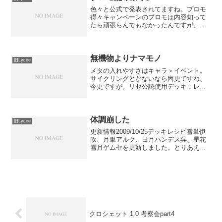
色々と公式で発表されてますね。プロモ
得々キャンペーンのプロモは内容知って
たら頑張らんでもなかったんですが、内
容わからないので何とも･･･。リセテイキ
使用デッキ：花雪ハルカ一回戦 不戦
勝 ○だから回したい時に限って(ry二回
戦 花日取材 ○須...
無機物よりナマモノ
旧Lycee
メタの入れやすさはキャラ＞イベント。
サイクリングとかないなら尚更ですね、
今更ですが。リセ公認使用デッキ：レイ
ンボーみここレティシア一回戦 日雪伊
吹 ○初手嘉音。相手エセル。こっちみこ
こ出して嘉音アタック宣言したら逮捕来
る。対応時空転移言える...
体調崩した
旧Lycee
更新情報2009/10/25デッキレシピ雪単伊
吹、月単アルク、日月ハンデス呉、星花
雪月ゲムセを更新しました。とりあえず
更新してみたけどまだまだ迷走してま
す。それに反比例するモチベ。リセ公認
使用デッキ：日月逃避行一回戦 花単ハ
ーモニカレナ ○...
クロシェット 1.0 考察会part4