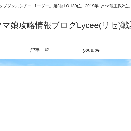
シチー リーダー。第5回LOH39位。2019年Lycee竜王戦2位。201
ウマ娘攻略情報ブログLycee(リセ)戦
記事一覧
youtube