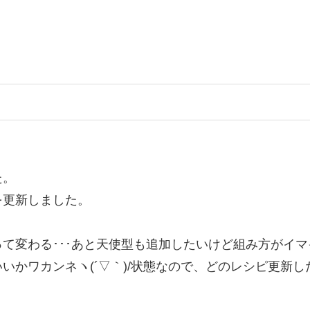
た。
を更新しました。
て変わる･･･あと天使型も追加したいけど組み方がイ
いかワカンネヽ(´▽｀)/状態なので、どのレシピ更新