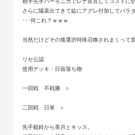
相手先手ハーモニカでレナ宣言してコストに
さらに陽菜出てきて紘にアグレ付加してパラ
･･･何これ？ｗｗｗ
当然だけどその後選択特殊召喚されまくって
リセ公認
使用デッキ：日宙落ち物
一回戦 不戦勝 ○
二回戦 日単 ○
先手観鈴から美月とキッス。