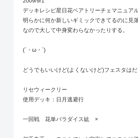
2009/9/1
デッキレシピ星日花ベアトリーチェマニュア
明らかに何か新しいギミックできてるのに見落
なので大して中身変わらなかったりする。
(´・ω・`)
どうでもいいけど(よくないけど)フェスタは
リセウィークリー
使用デッキ：日月逃避行
一回戦 花単パラダイス紘 ×