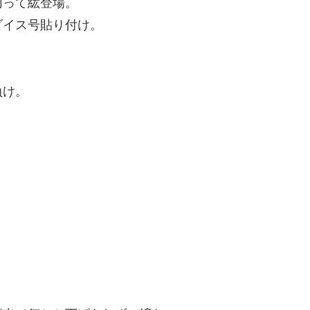
切って紘登場。
ダイス号貼り付け。
負け。