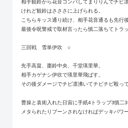
相手観鈴から花音コンバしてまりりんでチビ
けれど観鈴はさささに上げられる。
こちらキッス通り続け、相手花音通るも先行
最後令呪警戒で取材言ったら慎二落ちてトラ
三回戦 雪単伊吹 ○
先手高畠、棗鈴中央、千堂瑛里華。
相手カゲナシ伊吹で瑛里華飛ばす。
その後ダメージでチビ凛沸いてチビチビ殴っ
曹操と袁術入れた日宙に手紙4トラップ3慎二
メタられたりブーンされなければデッキパワ