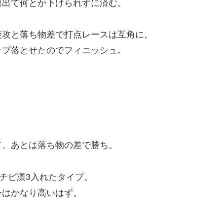
凛出て何とか下げられずに済む。
後攻と落ち物差で打点レースは互角に。
ップ落とせたのでフィニッシュ。
て、あとは落ち物の差で勝ち。
3チビ凛3入れたタイプ。
ーはかなり高いはず。