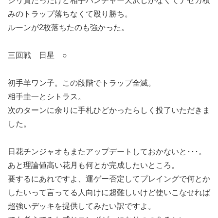
ジリ貧だったけど相手パンチャー天沢しかなくてナゼカ積
みのトラップ落ちなくて殴り勝ち。
ルーンが2枚落ちたのも強かった。
三回戦 日星 ○
初手羊ワン子。この段階でトラップ全滅。
相手圭一とシトラス。
次のターンに余りに手札ひどかったらしく投了いただきま
した。
日花チンジャオもまたアップデートしておかないと･･･。
あと理論値高い花月も何とか完成したいところ。
要するにあれですよ、運ゲー否定してプレイングで何とか
したいって言ってる人向けに超難しいけど使いこなせれば
超強いデッキを提供してみたい訳ですよ。