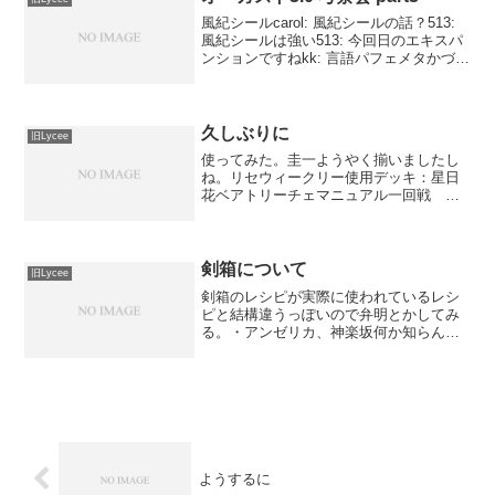
風紀シールcarol: 風紀シールの話？513:
風紀シールは強い513: 今回日のエキスパ
ンションですねkk: 言語パフェメタかづ
き: 風紀シールはいいカードですねcarol:
かなでさんがようやくデッキに入りそ
う。あるば: 優秀なアイテ...
久しぶりに
旧Lycee
使ってみた。圭一ようやく揃いましたし
ね。リセウィークリー使用デッキ：星日
花ベアトリーチェマニュアル一回戦 不
戦勝 ○二回戦 日単 ×相手棗鈴とまゆ
か。更にＬ５Ｋ１追加（だっけ？次のタ
ーンだったかも）こっちカレイドと相手
の場のまゆか腐ってたの...
剣箱について
旧Lycee
剣箱のレシピが実際に使われているレシ
ピと結構違うっぽいので弁明とかしてみ
る。・アンゼリカ、神楽坂何か知らんけ
ど要らんって言われてるらしい。剣で取
るから場所が～とか明らかに理由になっ
てないんだが･･･。コンボデッキでドロソ
を充実させない理由が...
ようするに