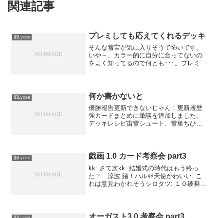
関連記事
プレミしても応えてくれるデッキ
旧Lycee
そんな雪宙が気に入りそうで怖いです。
いや～、カラー的に自分に合ってないの
をよく知ってるので何とも･･･。プレミも
一向に減りませんしね･･･orzリセウィー
クリー使用デッキ：雪宙メレム一回戦
雪日メレム ○相手初手メレム。こちら
菜々子と長谷部...
何か書かないと
旧Lycee
優勝報告更新できないじゃん！更新履歴
強カードまとめに筆談を追加しました。
デッキレシピ宙雪シュート、雪単ちひろ
シュートを更新しました。強カードまと
めを整理しました。今月の優勝デッキ報
告ゲムセ(紗音入り)日単手紙(麻呂4積み)
雪単伊吹(ちひろな...
戯画 1.0 カード考察会 part3
旧Lycee
kk: さて次kk: 結婚式の時代はもう終っ
た？ 涼波 紬！ハル＠天使かわいい: こ
れは意見わかれそうシロタツ: １０破棄４
ドローシロタツ: 比較すると南条と同じ効
率ハル＠天使かわいい: ハンド０にするの
がなぁシロタツ: 永見がいれば序盤い...
オーガスト3.0 考察会 part3
旧Lycee