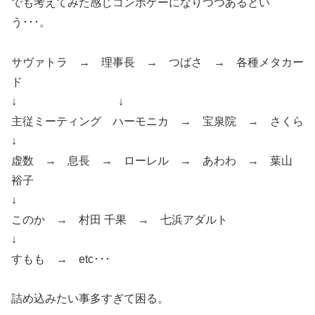
でも考えてみた感じコンボゲーになりつつあるとい
う･･･。
サヴァトラ → 理事長 → つばさ → 各種メタカー
ド
↓ ↓
主従ミーティング ハーモニカ → 宝泉院 → さくら
↓
虚数 → 息長 → ローレル → あわわ → 葉山
裕子
↓
このか → 村田 千果 → 七浜アダルト
↓
すもも → etc･･･
詰め込みたい事多すぎて困る。