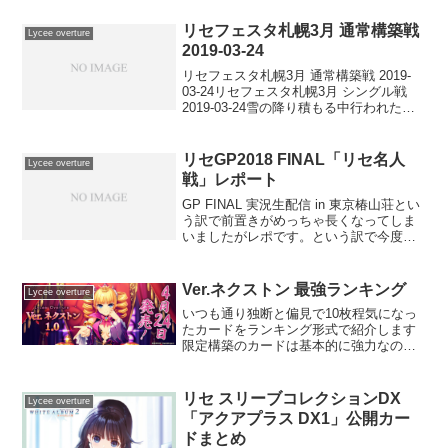
リセフェスタ札幌3月 通常構築戦
Lycee overture
2019-03-24
リセフェスタ札幌3月 通常構築戦 2019-
03-24リセフェスタ札幌3月 シングル戦
2019-03-24雪の降り積もる中行われたフ
ェスタはフィールドパワーを得たのか雪
単ミラーの末雪単が優勝した模様。シン
グルもアイギス雪単が優勝しているの...
リセGP2018 FINAL「リセ名人
Lycee overture
戦」レポート
GP FINAL 実況生配信 in 東京椿山荘とい
う訳で前置きがめっちゃ長くなってしま
いましたがレポです。という訳で今度こ
そ全一獲るぞ！と気合いを入れて臨みま
す。リセGP2018 FINAL「リセ名人戦」in
椿山荘使用デッキ：日単一回戦 花...
Ver.ネクストン 最強ランキング
Lycee overture
いつも通り独断と偏見で10枚程気になっ
たカードをランキング形式で紹介します
限定構築のカードは基本的に強力なので
除外しています10位 カリンこのスペッ
クで登場時除去は非常に強力ですが、置
き場が４枚溜まらないとバトルに参加出
リセ スリーブコレクションDX
Lycee overture
来ないのは中々のデメ...
「アクアプラス DX1」公開カー
ドまとめ