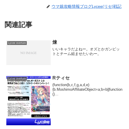
ウマ娘攻略情報ブログLycee(リセ)戦記
関連記事
煉
Lycee overture
いいキャラだよねー。オズとかガンビッ
トとチーム組ませたいわー。
Rティセ
Lycee overture
(function(b,c,f,g,a,d,e)
{b.MoshimoAffiliateObject=a;b=b||function
()
{arguments.currentScript=c.currentScript||
c.scripts;(...