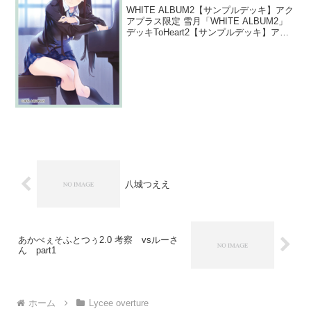
WHITE ALBUM2【サンプルデッキ】アク
アプラス限定 雪月「WHITE ALBUM2」
デッキToHeart2【サンプルデッキ】アク
アプラス限定 花日「ToHeart2」デッキ
(function(b,c,f,g,a,d,e){b.Mos...
八城つええ
あかべぇそふとつぅ2.0 考察 vsルーさ
ん part1
ホーム
Lycee overture