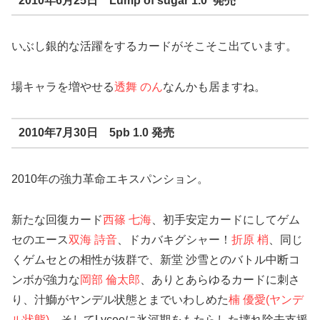
2010年6月25日 Lump of sugar 1.0 発売
いぶし銀的な活躍をするカードがそこそこ出ています。
場キャラを増やせる
透舞 のん
なんかも居ますね。
2010年7月30日 5pb 1.0 発売
2010年の強力革命エキスパンション。
新たな回復カード
西篠 七海
、初手安定カードにしてゲム
セのエース
双海 詩音
、ドカバキグシャー！
折原 梢
、同じ
くゲムセとの相性が抜群で、新堂 沙雪とのバトル中断コ
ンボが強力な
岡部 倫太郎
、ありとあらゆるカードに刺さ
り、汁鰤がヤンデル状態とまでいわしめた
楠 優愛(ヤンデ
ル状態)
、そしてLyceeに氷河期をもたらした壊れ除去支援