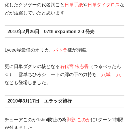
化したクソゲーの代名詞こと
日単手紙
や
日単ダイダロス
な
どが活躍していたと思います。
2010年2月26日 07th expantion 2.0 発売
Lycee界最強のオリカ、
バトラ
様が降臨。
更に日単ダグレの核となる
右代宮 朱志香
（つるぺったん
☆）、雪単ちひろシュートの縁の下の力持ち、
八城 十八
なども登場しました。
2010年3月17日 エラッタ施行
チューアこのか1shot防止の為
御影 このか
に1ターン1制限
が付きました。