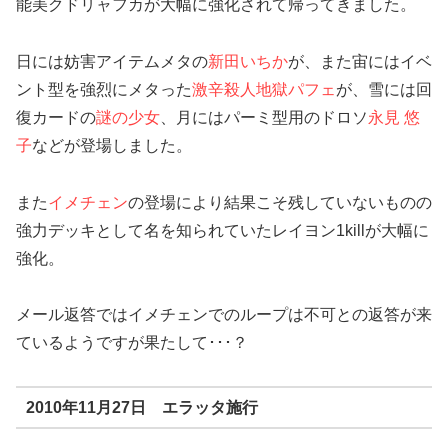
能美クドリャフカが大幅に強化されて帰ってきました。
日には妨害アイテムメタの
新田いちか
が、また宙にはイベ
ント型を強烈にメタった
激辛殺人地獄パフェ
が、雪には回
復カードの
謎の少女
、月にはパーミ型用のドロソ
永見 悠
子
などが登場しました。
また
イメチェン
の登場により結果こそ残していないものの
強力デッキとして名を知られていたレイヨン1killが大幅に
強化。
メール返答ではイメチェンでのループは不可との返答が来
ているようですが果たして･･･？
2010年11月27日 エラッタ施行