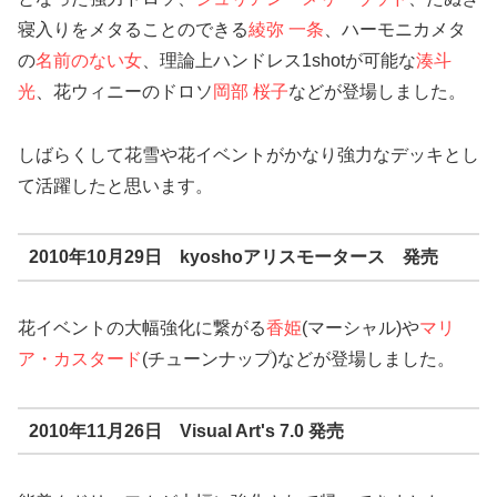
寝入りをメタることのできる
綾弥 一条
、ハーモニカメタ
の
名前のない女
、理論上ハンドレス1shotが可能な
湊斗
光
、花ウィニーのドロソ
岡部 桜子
などが登場しました。
しばらくして花雪や花イベントがかなり強力なデッキとし
て活躍したと思います。
2010年10月29日 kyoshoアリスモータース 発売
花イベントの大幅強化に繋がる
香姫
(マーシャル)や
マリ
ア・カスタード
(チューンナップ)などが登場しました。
2010年11月26日 Visual Art's 7.0 発売