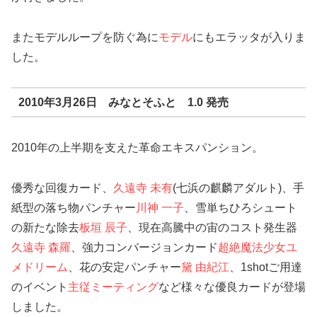
またモデルループを防ぐ為に
モデル
にもエラッタが入りま
した。
2010年3月26日 みなとそふと 1.0 発売
2010年の上半期を支えた革命エキスパンション。
優秀な回復カード、
久遠寺 未有
(七浜の麒麟アダルト)、手
紙型の落ち物パンチャー
川神 一子
、雪単ちひろシュート
の新たな除去
板垣 辰子
、現在高騰中の宙のコスト発生器
久遠寺 森羅
、強力コンバージョンカード
超絶魔法少女ユ
メドリーム
、花の安定パンチャー
黛 由紀江
、1shotご用達
のイベント
主従ミーティング
など様々な優良カードが登場
しました。