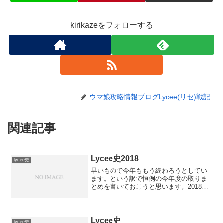
kirikazeをフォローする
ウマ娘攻略情報ブログLycee(リセ)戦記
関連記事
Lycee史2018
lycee史
早いもので今年ももう終わろうとしてい
ます。という訳で恒例の今年度の取りま
とめを書いておこうと思います。2018年
大会結果まとめゆずソフトの発売は2017
年ですが、シーズンとして見ると2018年
GPFinalの権利が付与される関係から
2018...
Lycee史
lycee史