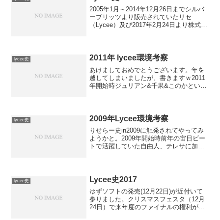
2005年1月～2014年12月26日までシルバ
ーブリッツより販売されていたリセ
（Lycee）及び2017年2月24日より株式会
社ムービックより販売されているLycee
OVERTUREについて、プレイヤーの目線
から見た環境の歴史を綴ってい...
2011年 lycee環境考察
lycee史
あけましておめでとうございます。年を
越してしまいましたが、書きますｗ2011
年開始時ジュリアン&千果&このかという
スーパードローコンボを採用した花イベ
系デッキや、打点力の高い日花などが活
躍。更に前年度終盤に追加された有月
初、永見 悠子、七...
2009年Lycee環境考察
lycee史
りせらー史in2009に触発されてやってみ
ようかと。2009年開始時前年の宙日ビー
トで活躍していた自由人、テレサに加え
て、恐怖の魔王こと浅井 花音が環境を支
配していました。手紙を利用したデッキ
も安定した強さを見せ、また浅井 花音に
対する強烈...
Lycee史2017
lycee史
ゆずソフトの発売(12月22日)が近付いて
参りました。クリスマスフェスタ（12月
24日）で来年度のファイナルの権利が付
与される、という事なので、2017シーズ