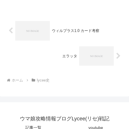
ンはFINALで実質終了ですので、ここで
2017年シーズンを振り返ってみようと思
い...
ウィルプラス1.0 カード考察
エラッタ
ホーム
lycee史
ウマ娘攻略情報ブログLycee(リセ)戦記
記事一覧
youtube