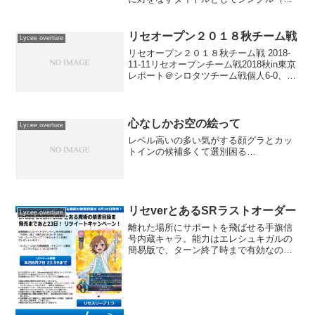
定構築）レギュレーション最高位決定戦
として創設された大会がリセ竜王戦とな
ります。元ネタである将棋の竜王戦も名
リセオープン２０１８秋チーム戦
Lycee overture
人戦に次ぐ歴史を持ってい...
リセオープン２０１８秋チーム戦 2018-
11-11リセオープンチーム戦2018秋in東京
レポート＠シロタツチーム戦個人6-0、シ
ロタツさんのレポです。プンチーム戦3位
入賞、らじあんさんのレポです。リセオ
ープン11月チーム戦チーム戦6位入賞...
心なしかお空の絵って
Lycee overture
レベル高いの多い気がする顔グラとカッ
トインの候補多くて選別困る…
リセverとあるSRラストオーダー
Lycee overture
離れた場所にサポートを飛ばせる手旗信
号内蔵キャラ。能力はエレシュキガルの
簡易版で、ターン終了時まで有効なので
アンタップと組み合わせると強力です。
DPが4ある花キャラクターのためルルテ
ィエに対応しているのがとても優秀です
ね。