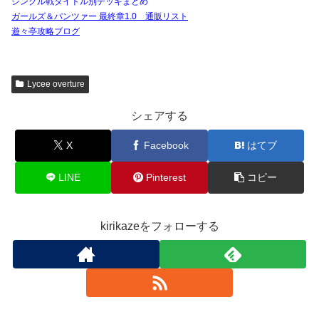
シングル戦タイトル別デッキまとめ
ガールズ＆パンツァー 最終章1.0 通販リスト
遊々亭攻略ブログ
Lycee overture
シェアする
X
Facebook
はてブ
LINE
Pinterest
コピー
kirikazeをフォローする