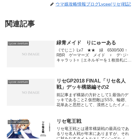
ウマ娘攻略情報ブログLycee(リセ)戦記
関連記事
緑青メイド りにゅーある
Lycee overture
《でじこ》Lv7 ★★ 緑 6500/500 ↑
RBR ゲーマーズ メイド ♀ デ･ジ･
キャラット○［エネルギーを１枚捨札に置
く］敵を１枚選び、エネルギーゾーンに
リリースして置く。○ターンの終わりに、
自分の山札の１番上のカードをエネルギ
ー...
リセGP2018 FINAL「リセ名人
Lycee overture
戦」デッキ構築編その2
前記事まず構築の方針として1.最強のデ
ッキであること2.仮想敵はSSS、輪廻、
花単あと思想として、漠然としたイメー
ジですが日単握ってる方って自由度とか
操作性、快適性や楽しさを求めるミッシ
ョン車みたいなのを組んで乗ってるイメ
リセ竜王戦
Lycee overture
ージなんですけども...
リセ竜王戦とは通常構築戦の最高位であ
るリセ名人戦が年末にありますが、それ
に対をなすタイトルとしてシングル（限