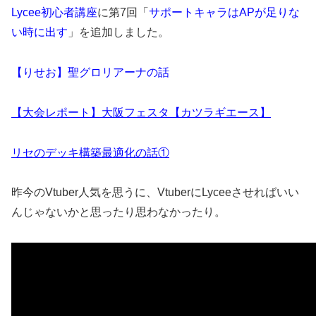
Lycee初心者講座
に第7回「
サポートキャラはAPが足りな
い時に出す
」を追加しました。
【りせお】聖グロリアーナの話
【大会レポート】大阪フェスタ【カツラギエース】
リセのデッキ構築最適化の話①
昨今のVtuber人気を思うに、VtuberにLyceeさせればいい
んじゃないかと思ったり思わなかったり。