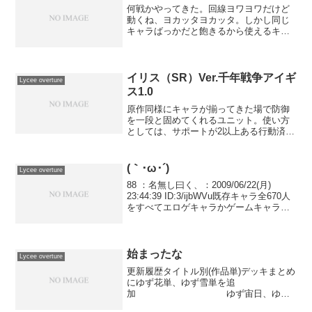
何戦かやってきた。回線ヨワヨワだけど
動くね、ヨカッタヨカッタ。しかし同じ
キャラばっかだと飽きるから使えるキャ
ラ増やさないとなぁ･･･。
イリス（SR）Ver.千年戦争アイギ
Lycee overture
ス1.0
原作同様にキャラが揃ってきた場で防御
を一段と固めてくれるユニット。使い方
としては、サポートが2以上ある行動済み
になったAFキャラを起こしてナタクのよ
うに縦止めに参加させたり、DFでサポー
トして行動済みになったキャラを起こし
(｀･ω･´)
Lycee overture
たり、縦止めが期待...
88 ：名無し曰く、：2009/06/22(月)
23:44:39 ID:3/ijbWVu既存キャラ全670人
をすべてエロゲキャラかゲームキャラに
変えた愚か者は俺一人だけでいい。もう
バグだらけでやる気なくなりかけてたけ
どやる気でた！
始まったな
Lycee overture
更新履歴タイトル別(作品単)デッキまとめ
にゆず花単、ゆず雪単を追
加 ゆず宙日、ゆず
日花、ゆず月単を加筆修正。神姫環境