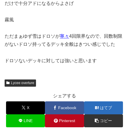
だけで十分アドになるからよさげ
霧風
ただまぁゆず雪はドロソが
寧々
4回限界なので、回数制限
がないドロソ持ってるデッキ全般はきつい感じでした
ドロソないデッキに対しては強いと思います
Lycee overture
シェアする
X
Facebook
はてブ
LINE
Pinterest
コピー