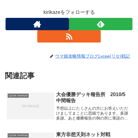
kirikazeをフォローする
ウマ娘攻略情報ブログLycee(リセ)戦記
関連記事
大会優勝デッキ報告所 2010/5
Lycee overture
中間報告
予想以上にたくさんの方にお答えいただ
けましてまことに恐縮であります。多謝
多謝。あと優勝報告の例の所に筆談の枚
数書いとけばよかったｗ雪単で筆談が必
要なのってファータ型じゃないかとバケ
ネコ氏に言われてまさしくその通りだと
東方非想天則ネット対戦
Lycee overture
思いました。相手が回復す...