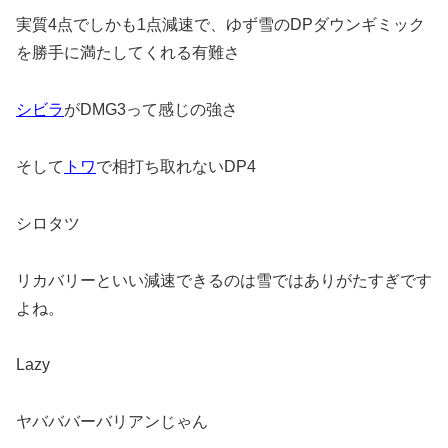
実質4点でしかも1点減速で、ゆず雪のDPダウンギミック
を勝手に満たしてくれる有難さ
シビラ
がDMG3って感じの強さ
そして
トワ
で相打ち取れないDP4
シロタツ
リカバリーといい減速できるのは雪ではありがたすぎです
よね。
Lazy
ヤバババーバリアンじゃん