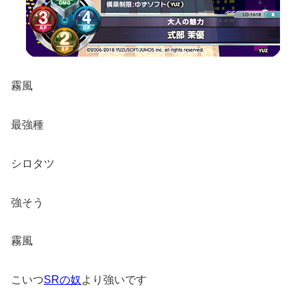
霧風
最強種
シロタツ
強そう
霧風
こいつ
SRの奴
より強いです