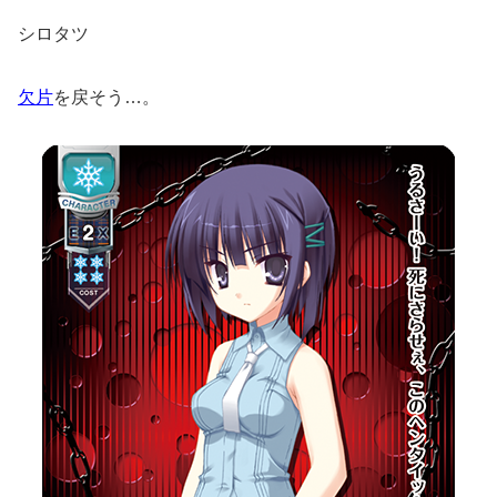
シロタツ
欠片
を戻そう…。