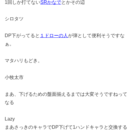
1回しか打てない
SRかなで
とかその辺
シロタツ
DP下がってると
１ドローの人
が弾として便利そうですな
ぁ。
マタハリもどき。
小牧太市
まあ、下げるための盤面揃えるまでは大変そうですねって
なる
Lazy
まあさっきのキャラでDP下げて1ハンドキャラと交換する