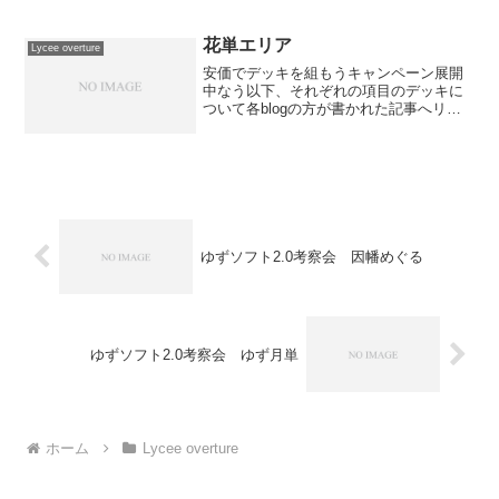
Mix宙単 徹底考察 ああって感じでこれ
から毎日オーガストのカードが2枚ずつ公
開されていきますね。楽しみ...
花単エリア
Lycee overture
安価でデッキを組もうキャンペーン展開
中なう以下、それぞれの項目のデッキに
ついて各blogの方が書かれた記事へリン
クしてますので、これからそれらのデッ
キを組む方は参考にしてみてはいかがで
しょうか？花単イベント宙雪ガルガリ君
宙雪伊烏フラバ花単ウ...
ゆずソフト2.0考察会 因幡めぐる
ゆずソフト2.0考察会 ゆず月単
ホーム
Lycee overture