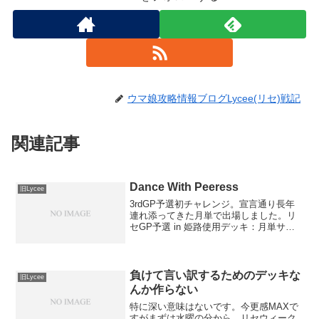
ウマ娘攻略情報ブログLycee(リセ)戦記
関連記事
Dance With Peeress
旧Lycee
3rdGP予選初チャレンジ。宣言通り長年
連れ添ってきた月単で出場しました。リ
セGP予選 in 姫路使用デッキ：月単サイ
クラ里美一回戦 日花ウィニー ○先行ど
っちか忘れた。相手３：１展開こっちセ
レニア展開していって、里美対面に音代
来たので泣く...
負けて言い訳するためのデッキな
旧Lycee
んか作らない
特に深い意味はないです。今更感MAXで
すがまずは水曜の分から。リセウィーク