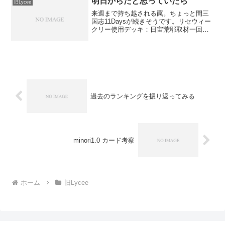
明日からだと思っていたら
旧Lycee
来週まで持ち越される罠。ちょっと間三
国志11Daysが続きそうです。リセウィー
クリー使用デッキ：日宙荒耶取材一回
戦 宙単 ○初手荒耶から取材出した時に
慎二落ちて相手のデッキから完全制圧が
落ちる。相手ユニティマニエル出して完
圧で荒耶吹っ飛ばす...
過去のランキングを振り返ってみる
minori1.0 カード考察
ホーム
旧Lycee