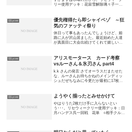
リー使用デッキ：花宙雪解除璃々子一回
戦 頭がパーン ○知らぬ存ぜぬ覚えてお
らぬ。二回戦 花単大決戦 ×相手高円
寺。こっち謙吾と高円寺対面に瑛理華
優先権得たら即シャイペゾ ～狂
旧Lycee
下。相手薄幸さっちんと...
気のファッティ祭り
休日って事もあったんでしょうけど、姫
路に人が沢山居ました。最近始めた人達
が真面目に大会出続けてくれて嬉しい限
りです。しかし資産に余裕ある人が多い
ようで、雪花ハルカや札束日単、ゲムセ
とかから始める人達が普通に居るのでビ
アリスモータース カード考察
旧Lycee
ックリです（＾＾；やはり...
vsルーさん＆氷刃さん part4
k.k さんの発言:さてオーラスだまたせた
な、ルーさんお待ちかねのメインディッ
シュだぜちなみに今更だが最初に17枚と
いったのはラッキーを含んでいたからだ
と思われるｗルーくん＠エリギャドロ教
さんの発言:ですよねｗk.k さんの発言:新
ようやく揃ったとみせかけて
旧Lycee
たなる旋...
やはりうた2枚だけ手に入らないとい
う･･･。リセウィークリー使用デッキ：日
月ハンデス呉一回戦 花単 ○相手クル
ル、準。こちら美月、棗鈴、シェリー。
相手の場が固まらなかったので殴りき
り。二回戦 日星カレイド ×初手はるち
んで令呪切られる。観鈴...