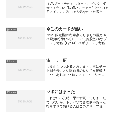
はVAブードラからスタート。ピックで月
余ってたのと月のRパンチャー引けたので
月メインに。次いで人気なかった雪と鉄
板の宙を追加。しかし見てるうちに日と
花が強く見えてくる罠、ちゃんと調べた
らよかったｗｗリセVAブードラ一回戦
月雪日 ×最後に凡...
今このカードが熱い！
旧Lycee
Nitro+限定構築戦 考察らしきもの雪月ゆ
ゆ紫(銀符律)月花ローレル(義景型)ゆずブ
ードラ考察【Lycee】ゆずブードラ考察他
blog記事宣伝の為に適当に思ったことを
列挙してみたり・チートコードこれの存
在で1killとか1shotとかコミ...
宙 → 厨
旧Lycee
に変化しつつあると思います。主にチー
ト副会長もとい吸血鬼のせいでｗ爆破？
いや、あれは･･･ねぇ？（＾＾；リセコウ
ニン使用デッキ：月日サイクラ空転一回
戦 宙日エポナ ○相手レイチェルエンド
に対しこちら亜多良と観鈴、よっちと
鈴。その後お互いエ...
ツボにはまった
旧Lycee
これはいい孔明。思わず買ってしまった
ではないか。トラペゾで合理的やあ～ん♪
打ちすぎて負ける人はこのスリーブ使え
ば効果あるかも。まぁ個人的にはあわわ