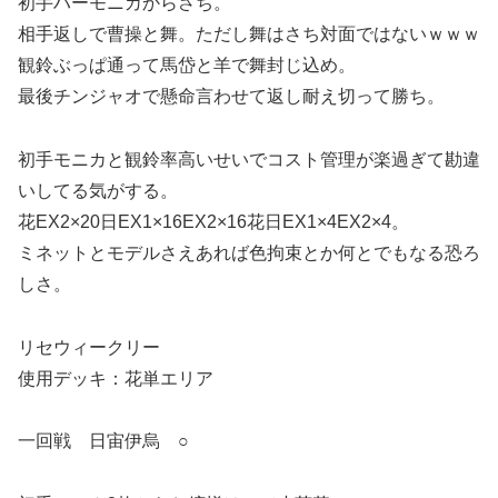
初手ハーモニカからさち。
相手返しで曹操と舞。ただし舞はさち対面ではないｗｗｗ
観鈴ぶっぱ通って馬岱と羊で舞封じ込め。
最後チンジャオで懸命言わせて返し耐え切って勝ち。
初手モニカと観鈴率高いせいでコスト管理が楽過ぎて勘違
いしてる気がする。
花EX2×20日EX1×16EX2×16花日EX1×4EX2×4。
ミネットとモデルさえあれば色拘束とか何とでもなる恐ろ
しさ。
リセウィークリー
使用デッキ：花単エリア
一回戦 日宙伊烏 ○