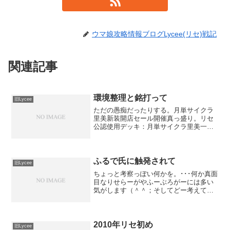
ウマ娘攻略情報ブログLycee(リセ)戦記
関連記事
環境整理と銘打って
旧Lycee
ただの愚痴だったりする。月単サイクラ
里美新装開店セール開催真っ盛り。リセ
公認使用デッキ：月単サイクラ里美一回
戦 雪日 ×相手初手十崎由衣切って棗
鈴。これで油断してふたは切ってセレニ
アまでいったら逮捕来る。その後夏休み
きて厳しい展開。途中梶原...
ふるで氏に触発されて
旧Lycee
ちょっと考察っぽい何かを。･･･何か真面
目なりせらーがやふーぶろがーには多い
気がします（＾＾；そしてどー考えても
過去にこれ書いた気しかしないけど、ち
ょっと見返してとりあえず半年は書いて
なかったので焼き増しっぽいですが書い
てみます。･･･昔の...
2010年リセ初め
旧Lycee