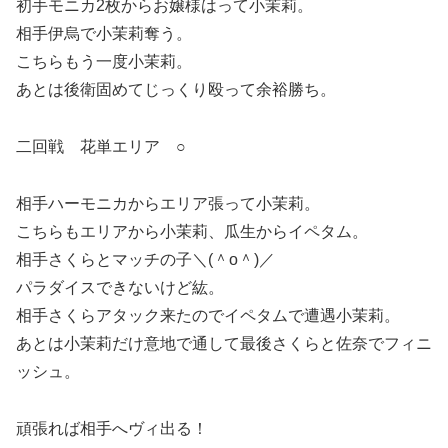
初手モニカ2枚からお嬢様はって小茉莉。
相手伊烏で小茉莉奪う。
こちらもう一度小茉莉。
あとは後衛固めてじっくり殴って余裕勝ち。
二回戦 花単エリア ○
相手ハーモニカからエリア張って小茉莉。
こちらもエリアから小茉莉、瓜生からイペタム。
相手さくらとマッチの子＼(＾o＾)／
パラダイスできないけど紘。
相手さくらアタック来たのでイペタムで遭遇小茉莉。
あとは小茉莉だけ意地で通して最後さくらと佐奈でフィニ
ッシュ。
頑張れば相手へヴィ出る！