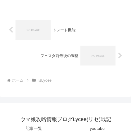
の方がゴホンゴホン木曜の分から。リセ
ウィークリー使用デッキ：雪日月宙呉綿
流し一回戦 花単 ○勝...
トレード機能
フェスタ前最後の調整
ホーム
旧Lycee
ウマ娘攻略情報ブログLycee(リセ)戦記
記事一覧
youtube