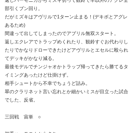
返しハーモニカからミズキ切って観鈴で羊以外のアグレ全
部引くブン回り。
だがミズキはアヴリルで1ターン止まる！(デキボとアグレ
あるため)
間違って出してしまったのでアブリル無双スタート。
返しエクレアでトラップめくれたり、観鈴すぐお代わりし
たりでかなりドローできたけどアヴリルとエセルに殴られ
てデッキがかなり減る。
最後モデルでチンジャオかトラップ帰ってきたら勝てるタ
イミングあったけど仕掛けず。
相手シュートから不幸でちょうど詰み。
翠のクラリネット言い忘れとか細かいミスが目立った試合
でした、反省。
三回戦 宙単 ○