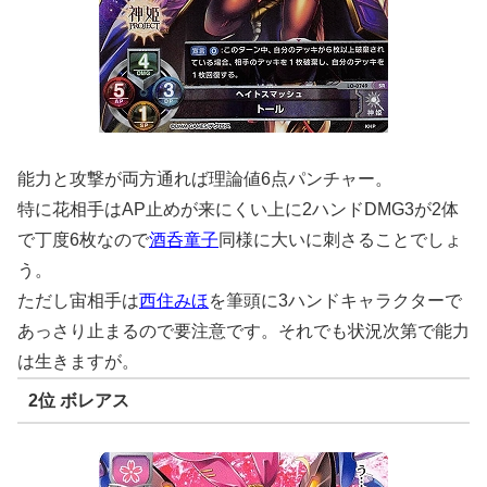
能力と攻撃が両方通れば理論値6点パンチャー。
特に花相手はAP止めが来にくい上に2ハンドDMG3が2体
で丁度6枚なので
酒呑童子
同様に大いに刺さることでしょ
う。
ただし宙相手は
西住みほ
を筆頭に3ハンドキャラクターで
あっさり止まるので要注意です。それでも状況次第で能力
は生きますが。
2位 ボレアス