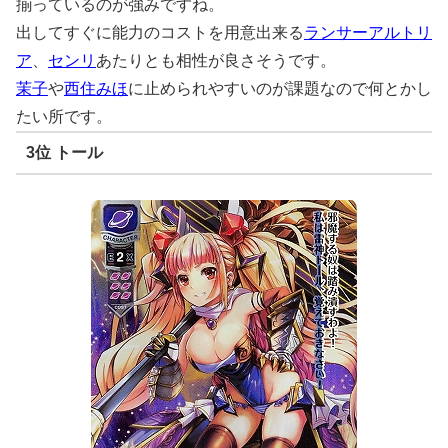
揃っているのが強みですね。
出してすぐに能力のコストを用意出来る
ランサーアルトリ
ア
、
センリ
あたりとも相性が良さそうです。
茉子
や
西住みほ
に止められやすいのが課題なので何とかし
たい所です。
3位 トール