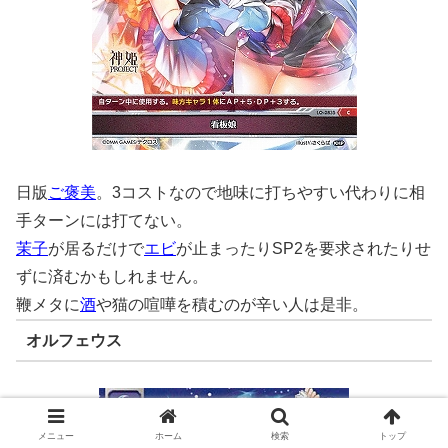
日版
ご褒美
。3コストなので地味に打ちやすい代わりに相
手ターンには打てない。
茉子
が居るだけで
エビ
が止まったりSP2を要求されたりせ
ずに済むかもしれません。
鞭メタに
酒
や猫の喧嘩を積むのが辛い人は是非。
オルフェウス
メニュー
ホーム
検索
トップ