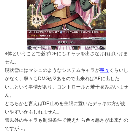
4体ということで必ずDFにもキャラを出さなければいけま
せん。
現状雪にはマシュのようなシステムキャラが
寧々
くらいし
かなく、寧々もDMGが2あるので出来ればAFに出した
い…という事情があり、コントロールと若干噛みあいませ
ん。
どちらかと言えばDP止めを主眼に置いたデッキの方が使
いやすいかもしれません。
雪以外のキャラも制限条件で使えたら色々悪さが出来たの
ですが…。