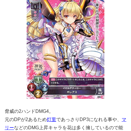
脅威の2ハンドDMG4。
元のDPが2あるため
灯里
であっさりDP3になれる事や、
マ
リー
などのDMG上昇キャラを花は多く擁しているので能