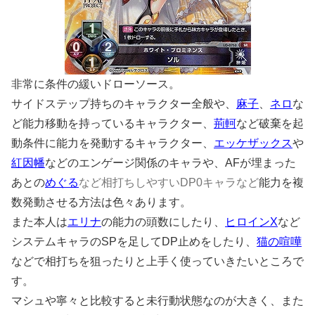
非常に条件の緩いドローソース。
サイドステップ持ちのキャラクター全般や、
麻子
、
ネロ
な
ど能力移動を持っているキャラクター、
荊軻
など破棄を起
動条件に能力を発動するキャラクター、
エッケザックス
や
紅因幡
などのエンゲージ関係のキャラや、AFが埋まった
あとの
めぐる
など相打ちしやすいDP0キャラなど
能力を複
数発動させる方法は色々あります。
また本人は
エリナ
の能力の頭数にしたり、
ヒロインX
など
システムキャラのSPを足してDP止めをしたり、
猫の喧嘩
などで相打ちを狙ったりと上手く使っていきたいところで
す。
マシュや寧々と比較すると未行動状態なのが大きく、また