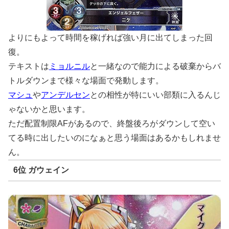
よりにもよって時間を稼げれば強い月に出てしまった回
復。
テキストは
ミョルニル
と一緒なので能力による破棄からバ
トルダウンまで様々な場面で発動します。
マシュ
や
アンデルセン
との相性が特にいい部類に入るんじ
ゃないかと思います。
ただ配置制限AFがあるので、終盤後ろがダウンして空い
てる時に出したいのになぁと思う場面はあるかもしれませ
ん。
6位 ガウェイン