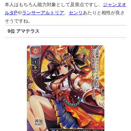
本人はもちろん能力対象として及第点ですし、
ジャンヌオ
ルタP
や
ランサーアルトリア
、
センリ
あたりと相性が良さ
そうですね。
9位 アマテラス