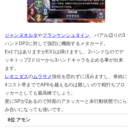
ジャンヌオルタ
や
フランケンシュタイン
、バアル辺りの3
ハンドDP2に対して強烈に機能するメタカード。
Ex1ではありますがEX1は掃けますし、2ハンドなのでデ
ッキトップ2ドローから3ハンドキャラを止める事が出来
ます。
レオニダス
の
ムラサメ
強化を恐れずに済みますし、単純に
4コスト帯まででAP6を越えるのは難しいので相打ちブロ
ッカーとしても最高峰でしょう。
更にSPが2あるので対面のアタッカーと未行動状態でにら
み合いになっても強いです。
8位 アモン