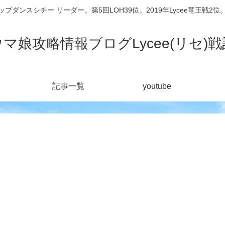
シチー リーダー。第5回LOH39位。2019年Lycee竜王戦2位。201
ウマ娘攻略情報ブログLycee(リセ)戦
記事一覧
youtube