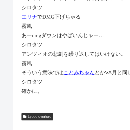
シロタツ
エリナ
で
DMG
下げちゃる
霧風
あー
dmg
ダウンはやばいんじゃー
…
シロタツ
アンツィオの悲劇を繰り返してはいけない。
霧風
そういう意味では
ことみちゃん
とかVA月と同
シロタツ
確かに。
Lycee overture