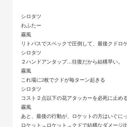
シロタツ
わふたー
霧風
リトバスでスペックで圧倒して、最後クドロ
シロタツ
２ハンドアンタップ…往復だから結構早い。
霧風
これ場に
2
枚でクドが毎ターン起きる
シロタツ
コスト２点以下の花アタッカーを必死に止め
霧風
あと、最後の
行動
が、ロケットの方はいぐに
ロケット→ロケット→クドで結構な
ダメージ