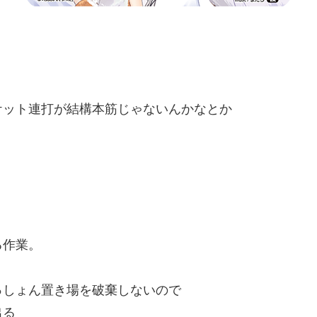
ケット連打が結構本筋じゃないんかなとか
る作業。
っしょん置き場を破棄しない
ので
出る