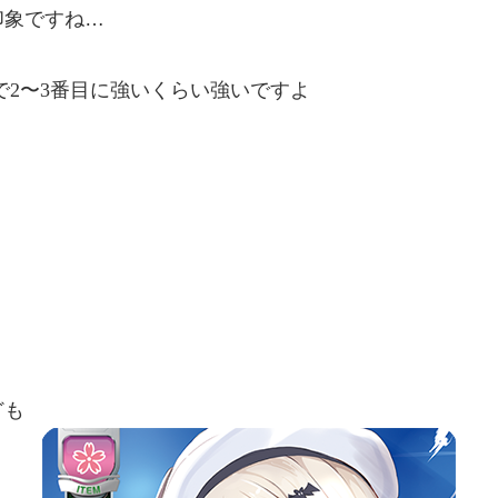
印象ですね…
で
2
〜
3
番目に強いくらい強いですよ
ども