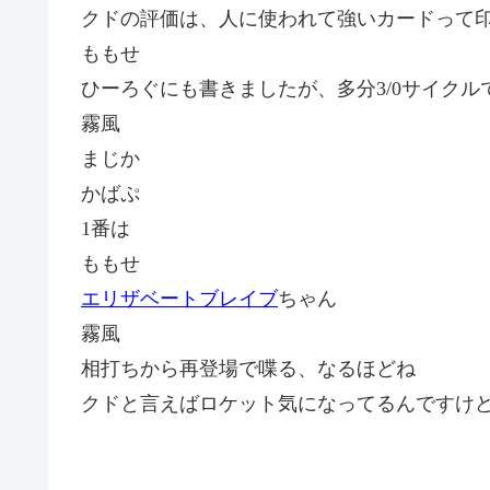
クドの評価は、人に使われて強いカードって
ももせ
ひーろぐにも書きましたが、多分
3/0
サイクル
霧風
まじか
かばぷ
1
番は
ももせ
エリザベートブレイブ
ちゃん
霧風
相打ちから再登場で喋る、なるほどね
クドと言えばロケット気になってるんですけ