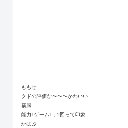
ももせ
クドの評価な〜〜〜かわいい
霧風
能力
1
ゲーム
1
，
2
回って印象
かばぷ