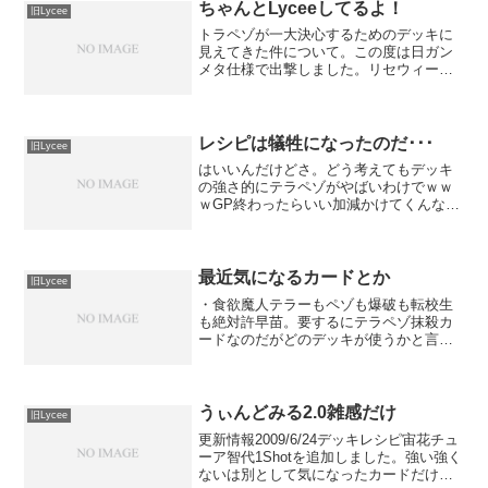
はエラッタ...
ちゃんとLyceeしてるよ！
旧Lycee
トラペゾが一大決心するためのデッキに
見えてきた件について。この度は日ガン
メタ仕様で出撃しました。リセウィーク
リー使用デッキ：トラペゾ一回戦 花
単 ○相手成瀬エンド。こっちトラペゾ智
代。その後素出し舞追加してあとはディ
スクとかダンパをカウンタ...
レシピは犠牲になったのだ･･･
旧Lycee
はいいんだけどさ。どう考えてもデッキ
の強さ的にテラペゾがやばいわけでｗｗ
ｗGP終わったらいい加減かけてくんない
かな？(´・ω・`)でかい大会で上位独占と
かないのはみんな結構自重してたりする
部分があったりするので、汁鰤普通の強
デッキとかと勘違...
最近気になるカードとか
旧Lycee
・食欲魔人テラーもペゾも爆破も転校生
も絶対許早苗。要するにテラペゾ抹殺カ
ードなのだがどのデッキが使うかと言う
とテラペゾがミラーメタの為に使うカー
ドとかいう悲しい現実。・信頼関係入れ
すぎると4体並ぶ前にEX1が邪魔してあー
うーあー。ただ対応で...
うぃんどみる2.0雑感だけ
旧Lycee
更新情報2009/6/24デッキレシピ宙花チュ
ーア智代1Shotを追加しました。強い強く
ないは別として気になったカードだけピ