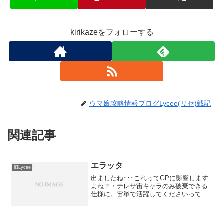
kirikazeをフォローする
ウマ娘攻略情報ブログLycee(リセ)戦記
関連記事
エラッタ
旧Lycee
出ましたね･･･これってGPに影響します
よね？・テレサ宙キャラのみ破棄できる
仕様に。宙単で活躍してくださいって事
か。・平沢 和美本来あるべき形に戻った
だけ。ﾉｼ・浅井 花音3月終わってから出
してもよかったんじゃ･･･、これで上位賞