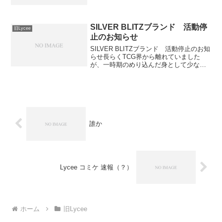
ックアップ。ミネット迅速術とかと合わ
せると空気キャラ(タダキャラは1ハンド
消費、空気キャラは消費0)に。8Hitだと...
SILVER BLITZブランド 活動停
旧Lycee
止のお知らせ
SILVER BLITZブランド 活動停止のお知
らせ長らくTCG界から離れていました
が、一時期のめり込んだ身として少なか
らずショックを受けています。近頃はス
マホゲー等のどこでもいつでも好きなだ
け参加出来るコミュニケーションツール
が流行ってい...
誰か
Lycee コミケ 速報（？）
ホーム
旧Lycee