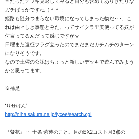
当たったデッキ見返してみると自分も含めてありきたりな
ガチばっかですね（＾＾；
姫路も随分つまらない環境になってしまった物だ･･･、こ
れは由々しき事態とみた、ってサイクラ里美使ってる奴が
何言ってるんだって感じですがｗ
日曜また遠征フラグ立ったのでまだまだガチムチのターン
になりそうです。
なので土曜の公認はちょっと新しいデッキで遊んでみよう
かと思ってます。
※補足
‘りせけん’
http://niha.sakura.ne.jp/lycee/search.cgi
『紫苑』･･･十条 紫苑のこと。月のEX2コスト月3点の