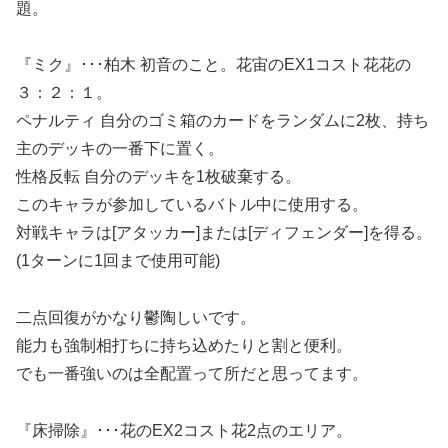
題。
『ミク』･･･柏木 初音のこと。花宙のEX1コスト花花の
３：２：１。
ペナルティ 自分のゴミ箱のカードをランダムに2枚、持ち
主のデッキの一番下に置く。
性格反転 自分のデッキを1枚破棄する。
このキャラが参加しているバトル中に使用する。
対戦キャラは[アタッカー]または[ディフェンダー]を得る。
(1ターンに1回まで使用可能)
二点回復がかなり鬱陶しいです。
能力も強制相打ちに持ち込めたりと割と便利。
でも一番強いのは全配置って所だと思ってます。
『床掃除』･･･花のEX2コスト花2点のエリア。