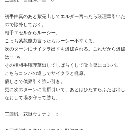
二回戦 雪宙瑛理華 ○
初手由真のあと紫苑出してエルダー言ったら瑛理華引いた
ので除外しておく。
相手エセルからルーシー。
こっち紫苑能力言ったらルーシー不幸くる。
次のターンにサイクラ出すも爆破される。これだから爆破
は･･･ｗ
その後相手瑛理華出してしばらくして吸血鬼にコンバ。
こちらコンバの返しでサイクラと梶原。
優しさで偵察引く強い引き。
更に次のターンに菅原引いて、あとはひたすらふたは出し
なおして場を守って勝ち。
三回戦 花単ウミナミ ○