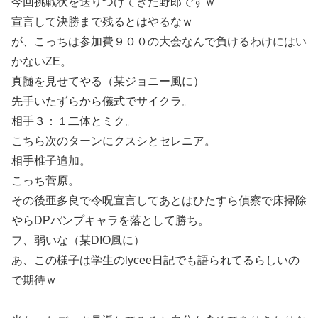
今回挑戦状を送りつけてきた野郎ですｗ
宣言して決勝まで残るとはやるなｗ
が、こっちは参加費９００の大会なんで負けるわけにはい
かないZE。
真髄を見せてやる（某ジョニー風に）
先手いたずらから儀式でサイクラ。
相手３：１二体とミク。
こちら次のターンにクスシとセレニア。
相手椎子追加。
こっち菅原。
その後亜多良で令呪宣言してあとはひたすら偵察で床掃除
やらDPパンプキャラを落として勝ち。
フ、弱いな（某DIO風に）
あ、この様子は学生のlycee日記でも語られてるらしいの
で期待ｗ